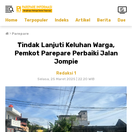
Home
Terpopuler
Indeks
Artikel
Berita
Daera
›
Parepare
Tindak Lanjuti Keluhan Warga,
Pemkot Parepare Perbaiki Jalan
Jompie
Redaksi 1
Selasa, 25 Maret 2025 | 22.20 WIB