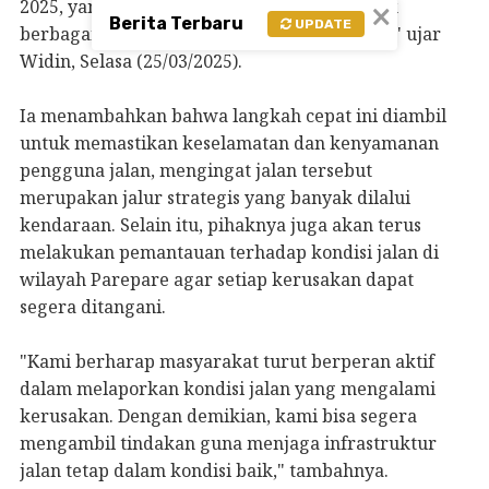
×
2025, yang totalnya sebesar Rp500 juta untuk
Berita Terbaru
UPDATE
berbagai perbaikan jalan selama satu tahun," ujar
Widin, Selasa (25/03/2025).
Ia menambahkan bahwa langkah cepat ini diambil
untuk memastikan keselamatan dan kenyamanan
pengguna jalan, mengingat jalan tersebut
merupakan jalur strategis yang banyak dilalui
kendaraan. Selain itu, pihaknya juga akan terus
melakukan pemantauan terhadap kondisi jalan di
wilayah Parepare agar setiap kerusakan dapat
segera ditangani.
"Kami berharap masyarakat turut berperan aktif
dalam melaporkan kondisi jalan yang mengalami
kerusakan. Dengan demikian, kami bisa segera
mengambil tindakan guna menjaga infrastruktur
jalan tetap dalam kondisi baik," tambahnya.