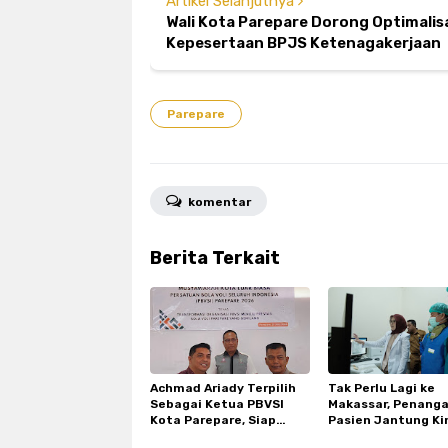
Artikel Selanjutnya
Wali Kota Parepare Dorong Optimali
Kepesertaan BPJS Ketenagakerjaan
Parepare
komentar
Berita Terkait
Achmad Ariady Terpilih
Tak Perlu Lagi ke
Sebagai Ketua PBVSI
Makassar, Penang
Kota Parepare, Siap
Pasien Jantung Ki
Genjot Prestasi Bola Voli
Lebih Cepat dan