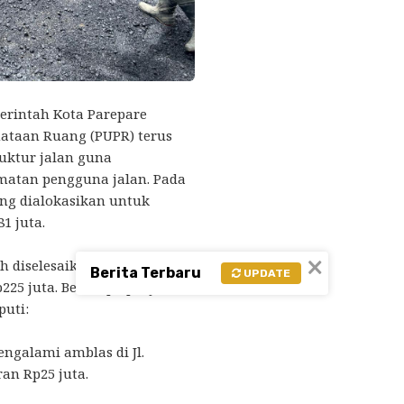
erintah Kota Parepare
ataan Ruang (PUPR) terus
uktur jalan guna
atan pengguna jalan. Pada
ang dialokasikan untuk
1 juta.
×
ah diselesaikan dengan total
Berita Terbaru
UPDATE
225 juta. Beberapa proyek
uti:
ngalami amblas di Jl.
an Rp25 juta.