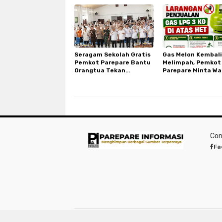
Terjangkau di RSU
Makkasau
Seragam Sekolah Gratis
Gas Melon Kembali
Pemkot Parepare Bantu
Melimpah, Pemkot
Orangtua Tekan
Parepare Minta Wa
Pengeluaran Di Tahun
Laporkan Penjual 
Ajaran Baru
yang Jual di Atas 
Con
Fa
Co