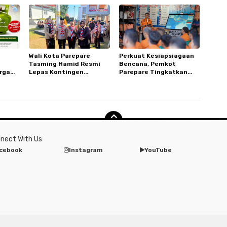
D Andi
Pertanian
Wali Kota Parepare
Perkuat Kesiapsiagaan
Tasming Hamid Resmi
Bencana, Pemkot
rga
Lepas Kontingen
Parepare Tingkatkan
Nakal
Pramuka ke Jambore
Kapasitas dan
HET
Nasional XII di Cibubur
Kemampuan Manajerial
TRC BPBD
nect With Us
cebook
Instagram
YouTube
pyright ©
2026 PAREPARE INFORMASI - Menghimpun Berbagai Sumber Terperc