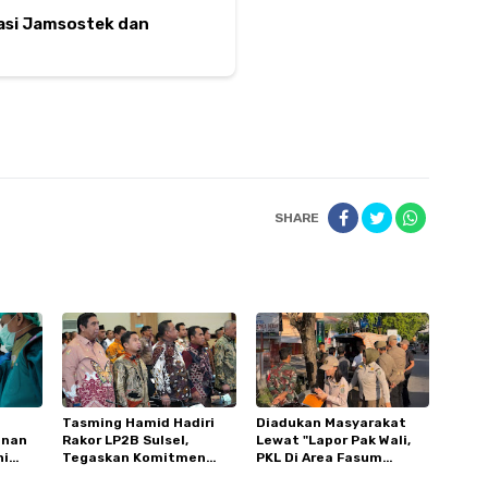
sasi Jamsostek dan
SHARE
Tasming Hamid Hadiri
Diadukan Masyarakat
anan
Rakor LP2B Sulsel,
Lewat "Lapor Pak Wali,
ni
Tegaskan Komitmen
PKL Di Area Fasum
Parepare Lindungi Lahan
Sumpang Ditertibkan