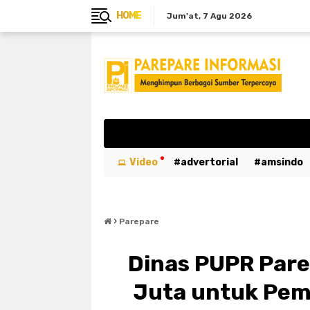
HOME
Jum'at
7 Agu 2026
Video
advertorial
amsindo
breaking news
btn
bulukumb
›
emergency
entertaiment
ev
Parepare
kabar duka
kebakaran
kemer
Dinas PUPR Pare
luwu utara
mahasiswa
maka
Juta untuk Peme
parepare
pariwisata
pemeri