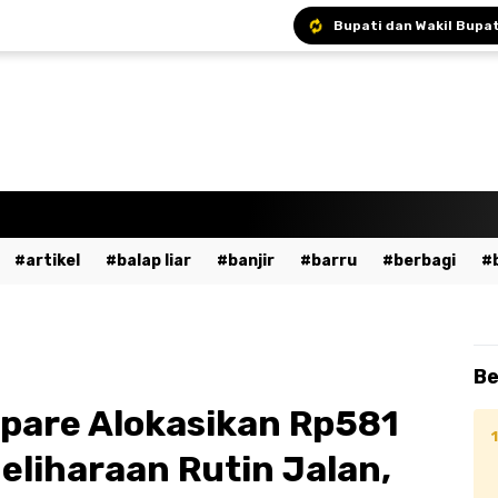
Bupati Andi Ina Ajak A
artikel
balap liar
banjir
barru
berbagi
a
bumn
cpns
daerah
demo
dewan pers
ent
fashion
gowa
hukum
imi
islami
ja
Be
dekaan
kesehatan
kpu
kriminal
lalu lintas
pare Alokasikan Rp581
ssar
mudik
musik
nasional
odgj
olahraga
liharaan Rutin Jalan,
ntahan
pendidikan
peristiwa
pinrang
pkk