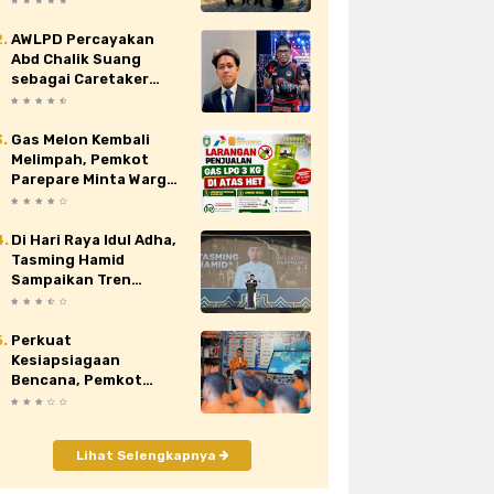
Nasional XII di Cibubur
AWLPD Percayakan
au
siaran pers
sidrap
sinjai
Abd Chalik Suang
sebagai Caretaker
orona
video
viral
wajo
Kickboxing Kota
Makassar
Gas Melon Kembali
Melimpah, Pemkot
Parepare Minta Warga
Laporkan Penjual
Nakal yang Jual di Atas
HET
Di Hari Raya Idul Adha,
Tasming Hamid
Sampaikan Tren
Positif Capaian
Pembangunan Kota
Parepare
Perkuat
Kesiapsiagaan
Bencana, Pemkot
Parepare Tingkatkan
Kapasitas dan
Kemampuan Manajerial
Lihat Selengkapnya
TRC BPBD