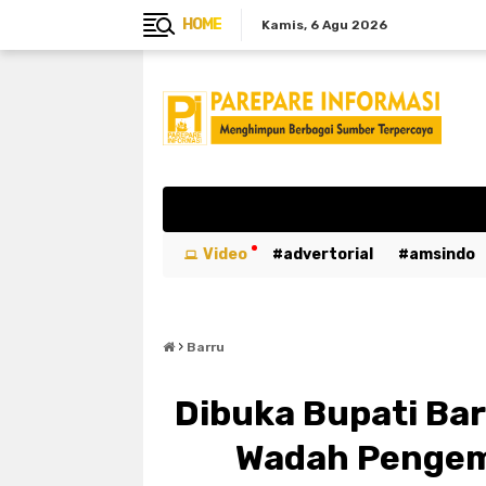
HOME
Kamis
6 Agu 2026
Video
advertorial
amsindo
breaking news
btn
bulukumb
›
emergency
entertaiment
ev
Barru
kabar duka
kebakaran
kemer
Dibuka Bupati Bar
luwu utara
mahasiswa
maka
Wadah Pengem
parepare
pariwisata
pemeri