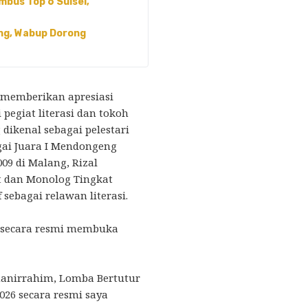
mbus Top 6 Sulsel,
ung, Wabup Dorong
t memberikan apresiasi
 pegiat literasi dan tokoh
 dikenal sebagai pelestari
gai Juara I Mendongeng
09 di Malang, Rizal
t dan Monolog Tingkat
 sebagai relawan literasi.
 secara resmi membuka
anirrahim, Lomba Bertutur
026 secara resmi saya