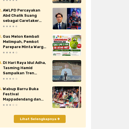
Nasional XII di Cibubur
AWLPD Percayakan
au
siaran pers
sidrap
sinjai
Abd Chalik Suang
sebagai Caretaker
orona
video
viral
wajo
Kickboxing Kota
Makassar
Gas Melon Kembali
Melimpah, Pemkot
Parepare Minta Warga
Laporkan Penjual
Nakal yang Jual di Atas
HET
Di Hari Raya Idul Adha,
Tasming Hamid
Sampaikan Tren
Positif Capaian
Pembangunan Kota
Parepare
Wabup Barru Buka
Festival
Mappadendang dan
Tari Sere Api, Dorong
Budaya Gattareng
Mendunia
Lihat Selengkapnya