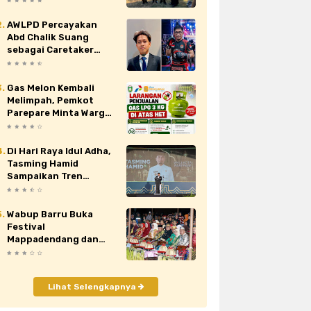
Nasional XII di Cibubur
AWLPD Percayakan
au
siaran pers
sidrap
sinjai
Abd Chalik Suang
sebagai Caretaker
orona
video
viral
wajo
Kickboxing Kota
Makassar
Gas Melon Kembali
Melimpah, Pemkot
Parepare Minta Warga
Laporkan Penjual
Nakal yang Jual di Atas
HET
Di Hari Raya Idul Adha,
Tasming Hamid
Sampaikan Tren
Positif Capaian
Pembangunan Kota
Parepare
Wabup Barru Buka
Festival
Mappadendang dan
Tari Sere Api, Dorong
Budaya Gattareng
Mendunia
Lihat Selengkapnya