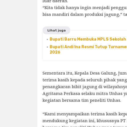
luar daerah.
“Kita tidak hanya ingin menjadi penggu
bisa mandiri dalam produksi jagung,” 
Lihat juga
Bupati Barru Membuka MPLS Sekolah R
Bupati Andi Ina Resmi Tutup Turnamen
2026
Sementara itu, Kepala Desa Galung, J
terima kasih kepada seluruh pihak yan
penangkaran bibit jagung di wilayahny
Agritama Perkasa selaku mitra Unhas 
kegiatan bersama tim peneliti Unhas.
“Kami menyampaikan terima kasih kepa
mendukung kegiatan ini, khususnya PT 