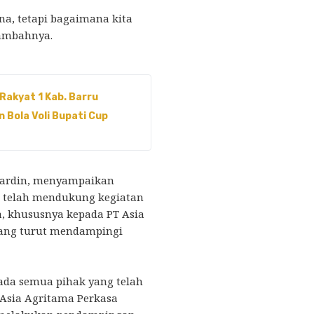
na, tetapi bagaimana kita
tambahnya.
akyat 1 Kab. Barru
 Bola Voli Bupati Cup
umardin, menyampaikan
g telah mendukung kegiatan
a, khususnya kepada PT Asia
yang turut mendampingi
da semua pihak yang telah
Asia Agritama Perkasa