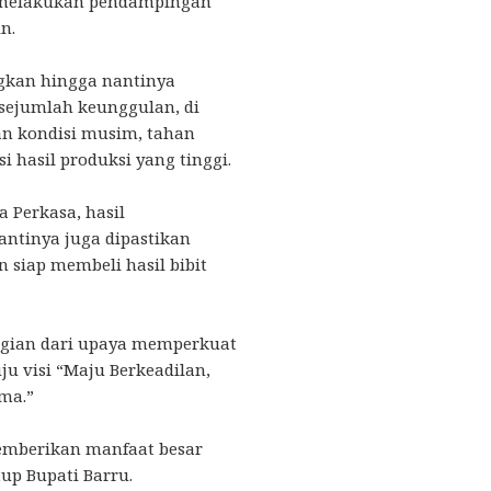
s melakukan pendampingan
n.
ngkan hingga nantinya
 sejumlah keunggulan, di
 kondisi musim, tahan
i hasil produksi yang tinggi.
 Perkasa, hasil
antinya juga dipastikan
 siap membeli hasil bibit
agian dari upaya memperkuat
u visi “Maju Berkeadilan,
ma.”
memberikan manfaat besar
tup Bupati Barru.