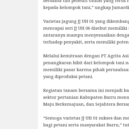
bersama tim peneliti Unhas yang teru
kepada kelompok tani,” ungkap Jumardi
Varietas jagung JJ UH 01 yang dikemba
mencapai seri JJ UH 06 disebut memiliki
antaranya mampu menyesuaikan dengan
terhadap penyakit, serta memiliki potens
Melalui kemitraan dengan PT Agrita Asia
penangkaran bibit dari kelompok tani n
memiliki pasar karena pihak perusahaan
yang diproduksi petani.
Kegiatan tanam bersama ini menjadi b
sektor pertanian Kabupaten Barru menuj
Maju Berkemajuan, dan Sejahtera Bersa
“Semoga varietas JJ UH 01 sukses dan 
bagi petani serta masyarakat Barru,” tu