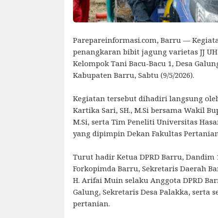
Parepareinformasi.com, Barru — Kegia
penangkaran bibit jagung varietas JJ UH 
Kelompok Tani Bacu-Bacu 1, Desa Galun
Kabupaten Barru, Sabtu (9/5/2026).
Kegiatan tersebut dihadiri langsung ole
Kartika Sari, SH., M.Si bersama Wakil Bup
M.Si, serta Tim Peneliti Universitas Ha
yang dipimpin Dekan Fakultas Pertania
Turut hadir Ketua DPRD Barru, Dandim 1
Forkopimda Barru, Sekretaris Daerah Ba
H. Arifai Muin selaku Anggota DPRD Bar
Galung, Sekretaris Desa Palakka, serta
pertanian.