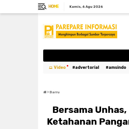
HOME
Kamis
6 Agu 2026
Video
advertorial
amsindo
breaking news
btn
bulukumb
›
emergency
entertaiment
ev
Barru
kabar duka
kebakaran
kemer
Bersama Unhas,
luwu utara
mahasiswa
maka
Ketahanan Pangan
parepare
pariwisata
pemeri