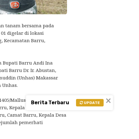
tan tanam bersama pada
01 digelar di lokasi
g, Kecamatan Barru,
h Bupati Barru Andi Ina
ati Barru Dr. Ir. Abustan,
sanuddin (Unhas) Makassar
n Unhas.
×
405/Mallusetasi, unsur
Berita Terbaru
UPDATE
rru, Kepala Dinas Pertanian,
ru, Camat Barru, Kepala Desa
 sejumlah pemerhati