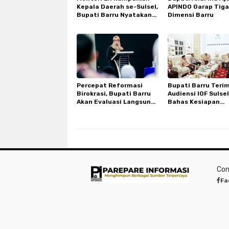
Kepala Daerah se-Sulsel,
APINDO Garap Tiga
Bupati Barru Nyatakan
Dimensi Barru
Dukungan Penuh
Percepat Reformasi
Bupati Barru Teri
Birokrasi, Bupati Barru
Audiensi IOF Sulsel
Akan Evaluasi Langsung
Bahas Kesiapan
Kinerja Pimpinan OPD
Bhayangkara Off 
Peduli
Con
Fa