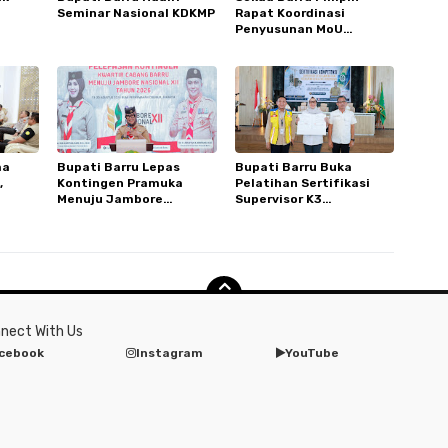
Seminar Nasional KDKMP
Rapat Koordinasi
Penyusunan MoU
Bersama KKDB
ma
Bupati Barru Lepas
Bupati Barru Buka
,
Kontingen Pramuka
Pelatihan Sertifikasi
Menuju Jambore
Supervisor K3
Road
Nasional XII, Pesan Jaga
Konstruksi, Dorong SDM
Nama Baik Daerah
Berkualitas
nect With Us
cebook
Instagram
YouTube