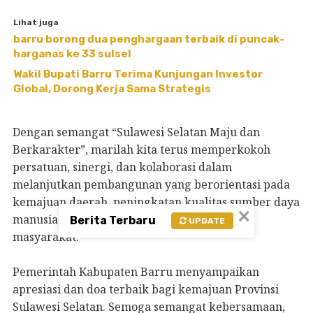
Lihat juga
barru borong dua penghargaan terbaik di puncak-
harganas ke 33 sulsel
Wakil Bupati Barru Terima Kunjungan Investor
Global, Dorong Kerja Sama Strategis
Dengan semangat “Sulawesi Selatan Maju dan
Berkarakter”, marilah kita terus memperkokoh
persatuan, sinergi, dan kolaborasi dalam
melanjutkan pembangunan yang berorientasi pada
kemajuan daerah, peningkatan kualitas sumber daya
×
manusia, serta pemerataan kesejahteraan
Berita Terbaru
UPDATE
masyarakat.
Pemerintah Kabupaten Barru menyampaikan
apresiasi dan doa terbaik bagi kemajuan Provinsi
Sulawesi Selatan. Semoga semangat kebersamaan,