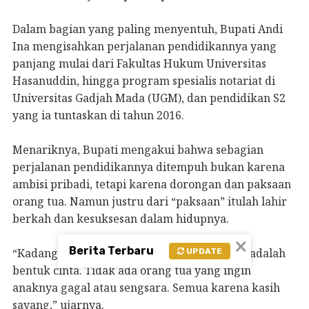
Dalam bagian yang paling menyentuh, Bupati Andi
Ina mengisahkan perjalanan pendidikannya yang
panjang mulai dari Fakultas Hukum Universitas
Hasanuddin, hingga program spesialis notariat di
Universitas Gadjah Mada (UGM), dan pendidikan S2
yang ia tuntaskan di tahun 2016.
Menariknya, Bupati mengakui bahwa sebagian
perjalanan pendidikannya ditempuh bukan karena
ambisi pribadi, tetapi karena dorongan dan paksaan
orang tua. Namun justru dari “paksaan” itulah lahir
berkah dan kesuksesan dalam hidupnya.
×
Berita Terbaru
“Kadang kita tidak sadar, paksaan orang tua adalah
UPDATE
bentuk cinta. Tidak ada orang tua yang ingin
anaknya gagal atau sengsara. Semua karena kasih
sayang,” ujarnya.