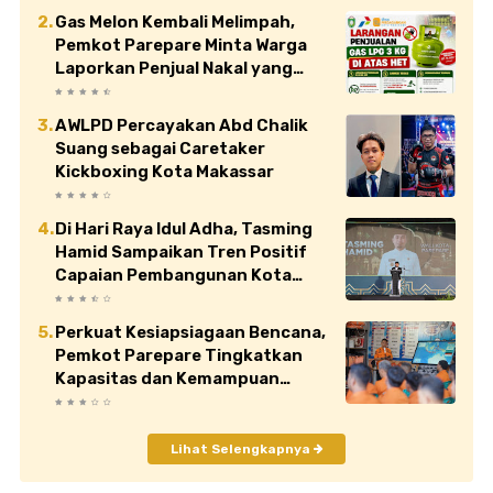
Gas Melon Kembali Melimpah,
Pemkot Parepare Minta Warga
Laporkan Penjual Nakal yang
Jual di Atas HET
AWLPD Percayakan Abd Chalik
Suang sebagai Caretaker
Kickboxing Kota Makassar
Di Hari Raya Idul Adha, Tasming
Hamid Sampaikan Tren Positif
Capaian Pembangunan Kota
Parepare
Perkuat Kesiapsiagaan Bencana,
Pemkot Parepare Tingkatkan
Kapasitas dan Kemampuan
Manajerial TRC BPBD
Lihat Selengkapnya