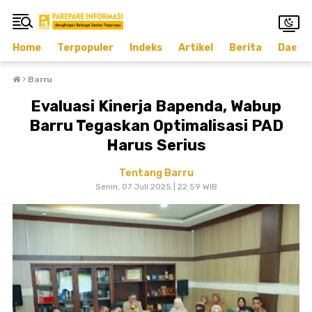
Home
Terpopuler
Indeks
Artikel
Berita
Daera
›
Barru
Evaluasi Kinerja Bapenda, Wabup
Barru Tegaskan Optimalisasi PAD
Harus Serius
Tentang Barru
Senin, 07 Juli 2025 | 22.59 WIB