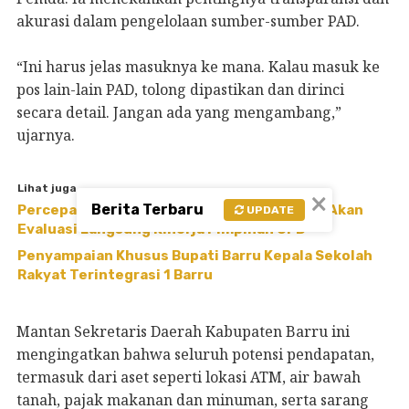
akurasi dalam pengelolaan sumber-sumber PAD.
“Ini harus jelas masuknya ke mana. Kalau masuk ke
pos lain-lain PAD, tolong dipastikan dan dirinci
secara detail. Jangan ada yang mengambang,”
ujarnya.
Lihat juga
×
Berita Terbaru
Percepat Reformasi Birokrasi, Bupati Barru Akan
UPDATE
Evaluasi Langsung Kinerja Pimpinan OPD
Penyampaian Khusus Bupati Barru Kepala Sekolah
Rakyat Terintegrasi 1 Barru
Mantan Sekretaris Daerah Kabupaten Barru ini
mengingatkan bahwa seluruh potensi pendapatan,
termasuk dari aset seperti lokasi ATM, air bawah
tanah, pajak makanan dan minuman, serta sarang