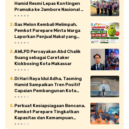
Hamid Resmi Lepas Kontingen
Pramuka ke Jambore Nasional XII
di Cibubur
Gas Melon Kembali Melimpah,
Pemkot Parepare Minta Warga
Laporkan Penjual Nakal yang
Jual di Atas HET
AWLPD Percayakan Abd Chalik
Suang sebagai Caretaker
Kickboxing Kota Makassar
Di Hari Raya Idul Adha, Tasming
Hamid Sampaikan Tren Positif
Capaian Pembangunan Kota
Parepare
Perkuat Kesiapsiagaan Bencana,
Pemkot Parepare Tingkatkan
Kapasitas dan Kemampuan
Manajerial TRC BPBD