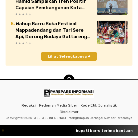
Hamid Sampaikan Tren Positif
Capaian Pembangunan Kota
Parepare
Wabup Barru Buka Festival
Mappadendang dan Tari Sere
Api, Dorong Budaya Gattareng
Mendunia
Lihat Selengkapnya
Redaksi
Pedoman Media Siber
Kode Etik Jurnalistik
Disclaimer
Copyright ©
2026 PAREPARE INFORMASI - Menghimpun Berbagai Sumber Terpercaya
bupati barru terima bantuan buk