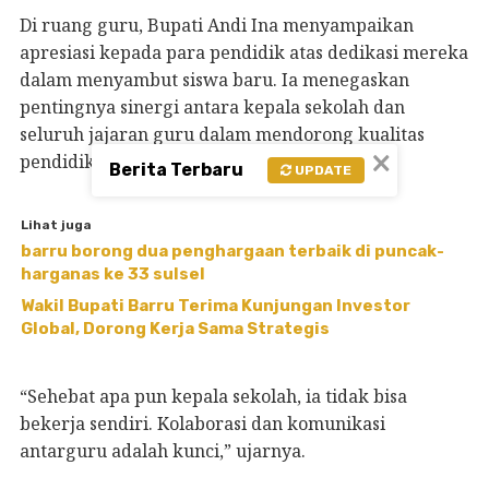
Di ruang guru, Bupati Andi Ina menyampaikan
apresiasi kepada para pendidik atas dedikasi mereka
dalam menyambut siswa baru. Ia menegaskan
pentingnya sinergi antara kepala sekolah dan
seluruh jajaran guru dalam mendorong kualitas
×
pendidikan yang lebih baik.
Berita Terbaru
UPDATE
Lihat juga
barru borong dua penghargaan terbaik di puncak-
harganas ke 33 sulsel
Wakil Bupati Barru Terima Kunjungan Investor
Global, Dorong Kerja Sama Strategis
“Sehebat apa pun kepala sekolah, ia tidak bisa
bekerja sendiri. Kolaborasi dan komunikasi
antarguru adalah kunci,” ujarnya.