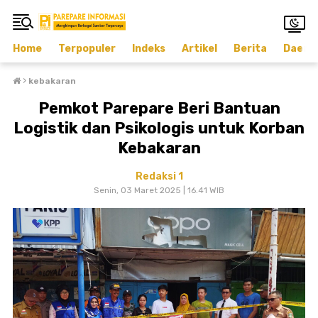
Home
Terpopuler
Indeks
Artikel
Berita
Daera
›
kebakaran
Pemkot Parepare Beri Bantuan
Logistik dan Psikologis untuk Korban
Kebakaran
Redaksi 1
Senin, 03 Maret 2025 | 16.41 WIB