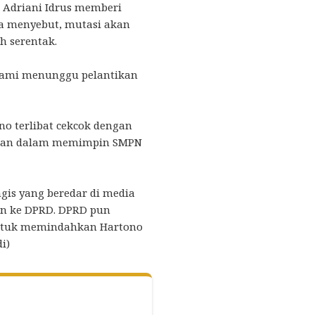
 Adriani Idrus memberi
Ia menyebut, mutasi akan
h serentak.
i kami menunggu pelantikan
no terlibat cekcok dengan
ogan dalam memimpin SMPN
ngis yang beredar di media
kan ke DPRD. DPRD pun
ntuk memindahkan Hartono
i)