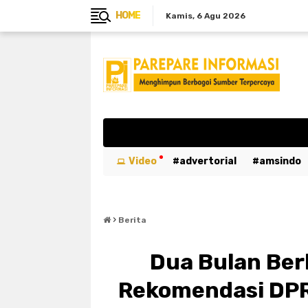
HOME
Kamis
6 Agu 2026
Video
advertorial
amsindo
breaking news
btn
bulukumb
›
emergency
entertaiment
ev
Berita
kabar duka
kebakaran
kemer
Dua Bulan Ber
luwu utara
mahasiswa
maka
Rekomendasi DPR
parepare
pariwisata
pemeri