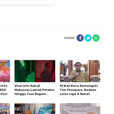
SHARE
einfo
Viral Istri Sah di
Pj Wali Kota Semangati
1500
Makassar Labrak Pelakor
Tim Persipare, Doakan
aftar
Hingga Tuai Ragam
Lolos Liga 4 Sulsel
Komentar Netizen