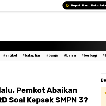
Bupati Andi Ina Ajak A
Bupati Barru Hadiri S
Sekda Barru Pimpin R
artikel
balap liar
banjir
barru
berbagi
a
bumn
cpns
daerah
demo
dewan pers
ent
fashion
gowa
hukum
imi
islami
ja
Be
dekaan
kesehatan
kpu
kriminal
lalu lintas
lalu, Pemkot Abaikan
ssar
mudik
musik
nasional
odgj
olahraga
D Soal Kepsek SMPN 3?
ntahan
pendidikan
peristiwa
pinrang
pkk