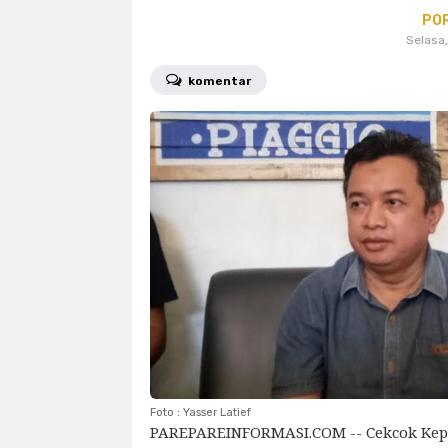
PO
polres parepare
polri
psm
Selasa,
sosial
sport
sulsel
tekno
komentar
wakil walikota
wakil walikota pa
Foto : Yasser Latief
PAREPAREINFORMASI.COM -- Cekcok Kep