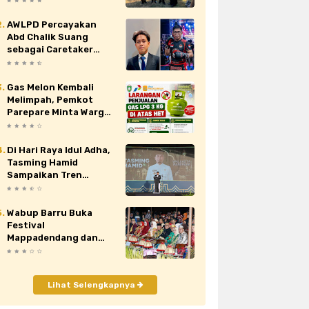
Nasional XII di Cibubur
AWLPD Percayakan
au
siaran pers
sidrap
sinjai
Abd Chalik Suang
sebagai Caretaker
orona
video
viral
wajo
Kickboxing Kota
Makassar
Gas Melon Kembali
Melimpah, Pemkot
Parepare Minta Warga
Laporkan Penjual
Nakal yang Jual di Atas
HET
Di Hari Raya Idul Adha,
Tasming Hamid
Sampaikan Tren
Positif Capaian
Pembangunan Kota
Parepare
Wabup Barru Buka
Festival
Mappadendang dan
Tari Sere Api, Dorong
Budaya Gattareng
Mendunia
Lihat Selengkapnya