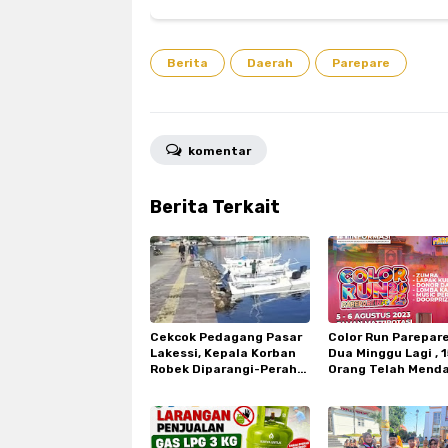
Berita
Daerah
Parepare
komentar
Berita Terkait
Cekcok Pedagang Pasar
Color Run Parepar
Lakessi, Kepala Korban
Dua Minggu Lagi , 
Robek Diparangi-Perahu
Orang Telah Mend
Pelaku Dibakar