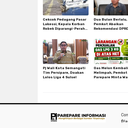
Cekcok Pedagang Pasar
Dua Bulan Berlalu,
Lakessi, Kepala Korban
Pemkot Abaikan
Robek Diparangi-Perahu
Rekomendasi DPRD
Pelaku Dibakar
Kepsek SMPN 3?
Pj Wali Kota Semangati
Gas Melon Kembali
Tim Persipare, Doakan
Melimpah, Pemkot
Lolos Liga 4 Sulsel
Parepare Minta Wa
Laporkan Penjual 
yang Jual di Atas 
Con
Fa