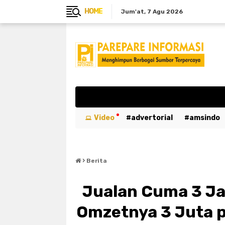
HOME
Jum'at
7 Agu 2026
Video
advertorial
amsindo
breaking news
btn
bulukumb
›
emergency
entertaiment
ev
Berita
kabar duka
kebakaran
kemer
Jualan Cuma 3 Jam
luwu utara
mahasiswa
maka
Omzetnya 3 Juta p
parepare
pariwisata
pemeri