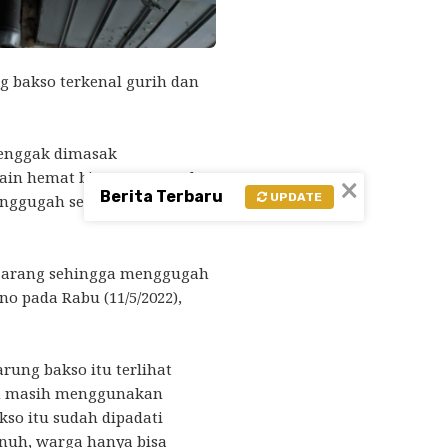
 bakso terkenal gurih dan
.
 enggak dimasak
lain hemat biaya, memasak
×
Berita Terbaru
UPDATE
ggugah selera bagi
 arang sehingga menggugah
sno pada Rabu (11/5/2022),
ng bakso itu terlihat
an masih menggunakan
kso itu sudah dipadati
enuh, warga hanya bisa