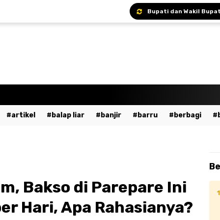
Bupati Andi Ina Ajak A
artikel
balap liar
banjir
barru
berbagi
a
bumn
cpns
daerah
demo
dewan pers
ent
fashion
gowa
hukum
imi
islami
ja
Be
dekaan
kesehatan
kpu
kriminal
lalu lintas
, Bakso di Parepare Ini
ssar
mudik
musik
nasional
odgj
olahraga
er Hari, Apa Rahasianya?
ntahan
pendidikan
peristiwa
pinrang
pkk