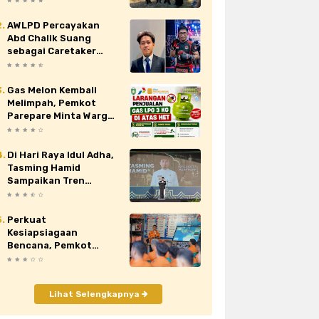
Nasional XII di Cibubur
AWLPD Percayakan
au
siaran pers
sidrap
sinjai
Abd Chalik Suang
sebagai Caretaker
orona
video
viral
wajo
Kickboxing Kota
Makassar
Gas Melon Kembali
Melimpah, Pemkot
Parepare Minta Warga
Laporkan Penjual
Nakal yang Jual di Atas
HET
Di Hari Raya Idul Adha,
Tasming Hamid
Sampaikan Tren
Positif Capaian
Pembangunan Kota
Parepare
Perkuat
Kesiapsiagaan
Bencana, Pemkot
Parepare Tingkatkan
Kapasitas dan
Kemampuan Manajerial
Lihat Selengkapnya
TRC BPBD