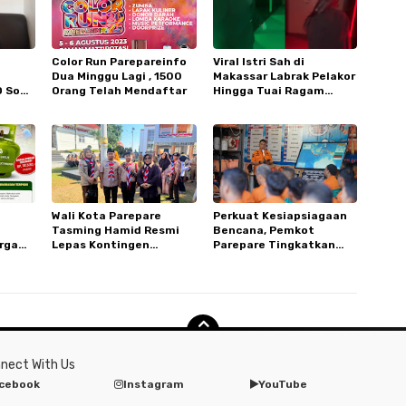
Color Run Parepareinfo
Viral Istri Sah di
Dua Minggu Lagi , 1500
Makassar Labrak Pelakor
 Soal
Orang Telah Mendaftar
Hingga Tuai Ragam
Komentar Netizen
Wali Kota Parepare
Perkuat Kesiapsiagaan
Tasming Hamid Resmi
Bencana, Pemkot
rga
Lepas Kontingen
Parepare Tingkatkan
Nakal
Pramuka ke Jambore
Kapasitas dan
HET
Nasional XII di Cibubur
Kemampuan Manajerial
TRC BPBD
nect With Us
cebook
Instagram
YouTube