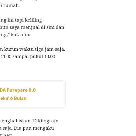
i rumah.
g ini tapi keliling
un saya menjual di sini dan
ng," kata dia.
m kurun waktu tiga jam saja.
11.00 sampai pukul 14.00
TDA Parepare 8.0
eku' 6 Bulan
menghabiskan 12 kilogram
m saja. Dia pun mengaku
r hari.