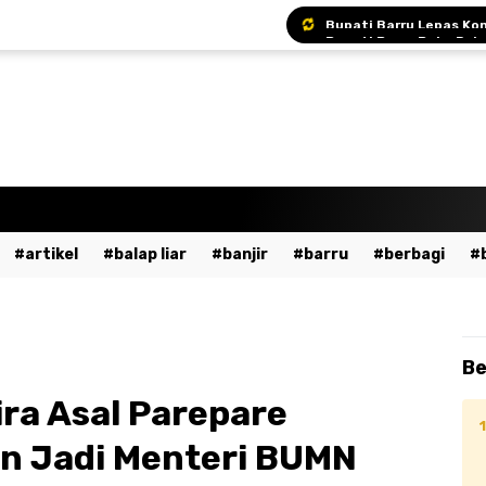
Bupati Andi Ina Ajak A
Bupati Barru Hadiri S
Sekda Barru Pimpin R
artikel
balap liar
banjir
barru
berbagi
a
bumn
cpns
daerah
demo
dewan pers
ent
fashion
gowa
hukum
imi
islami
ja
Be
dekaan
kesehatan
kpu
kriminal
lalu lintas
ira Asal Parepare
ssar
mudik
musik
nasional
odgj
olahraga
n Jadi Menteri BUMN
ntahan
pendidikan
peristiwa
pinrang
pkk