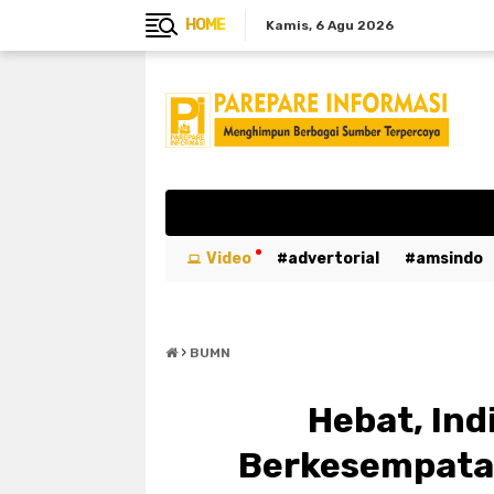
HOME
Kamis
6 Agu 2026
Video
advertorial
amsindo
breaking news
btn
bulukumb
›
emergency
entertaiment
ev
BUMN
kabar duka
kebakaran
kemer
Hebat, Ind
luwu utara
mahasiswa
maka
Berkesempata
parepare
pariwisata
pemeri