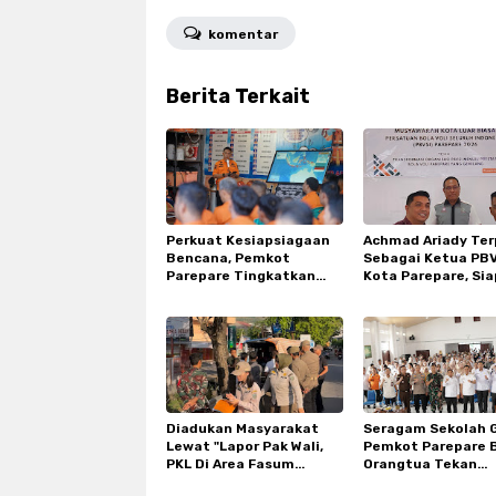
komentar
Berita Terkait
Perkuat Kesiapsiagaan
Achmad Ariady Terp
Bencana, Pemkot
Sebagai Ketua PBV
Parepare Tingkatkan
Kota Parepare, Sia
Kapasitas dan
Genjot Prestasi Bo
Kemampuan Manajerial
TRC BPBD
Diadukan Masyarakat
Seragam Sekolah G
Lewat "Lapor Pak Wali,
Pemkot Parepare 
PKL Di Area Fasum
Orangtua Tekan
Sumpang Ditertibkan
Pengeluaran Di Ta