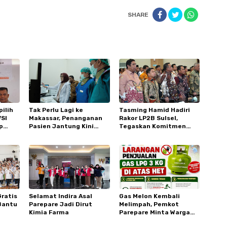
SHARE
ilih
Tak Perlu Lagi ke
Tasming Hamid Hadiri
SI
Makassar, Penanganan
Rakor LP2B Sulsel,
p
Pasien Jantung Kini
Tegaskan Komitmen
la Voli
Lebih Cepat dan
Parepare Lindungi Lahan
Terjangkau di RSUD Andi
Pertanian
Makkasau
ratis
Selamat Indira Asal
Gas Melon Kembali
Bantu
Parepare Jadi Dirut
Melimpah, Pemkot
Kimia Farma
Parepare Minta Warga
hun
Laporkan Penjual Nakal