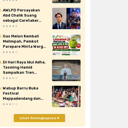
Nasional XII di Cibubur
AWLPD Percayakan
au
siaran pers
sidrap
sinjai
Abd Chalik Suang
sebagai Caretaker
orona
video
viral
wajo
Kickboxing Kota
Makassar
Gas Melon Kembali
Melimpah, Pemkot
Parepare Minta Warga
Laporkan Penjual
Nakal yang Jual di Atas
HET
Di Hari Raya Idul Adha,
Tasming Hamid
Sampaikan Tren
Positif Capaian
Pembangunan Kota
Parepare
Wabup Barru Buka
Festival
Mappadendang dan
Tari Sere Api, Dorong
Budaya Gattareng
Mendunia
Lihat Selengkapnya