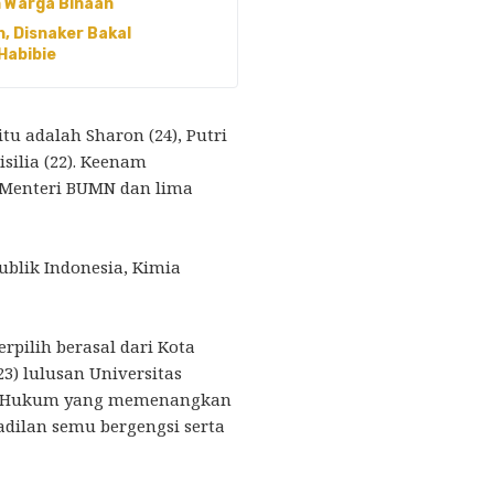
 Warga Binaan
, Disnaker Bakal
Habibie
u adalah Sharon (24), Putri
Sisilia (22). Keenam
 Menteri BUMN dan lima
ublik Indonesia, Kimia
rpilih berasal dari Kota
23) lulusan Universitas
as Hukum yang memenangkan
adilan semu bergengsi serta