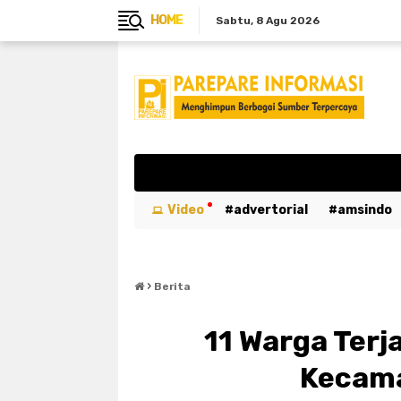
HOME
Sabtu
8 Agu 2026
Video
advertorial
amsindo
breaking news
btn
bulukumb
›
emergency
entertaiment
ev
Berita
kabar duka
kebakaran
kemer
11 Warga Terj
luwu utara
mahasiswa
maka
Kecam
parepare
pariwisata
pemeri