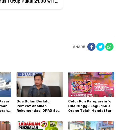
arus Tutup Pukul 21.00 WITA
SHARE
Pasar
Dua Bulan Berlalu,
Color Run Parepareinfo
rban
Pemkot Abaikan
Dua Minggu Lagi , 1500
erahu
Rekomendasi DPRD Soal
Orang Telah Mendaftar
Kepsek SMPN 3?