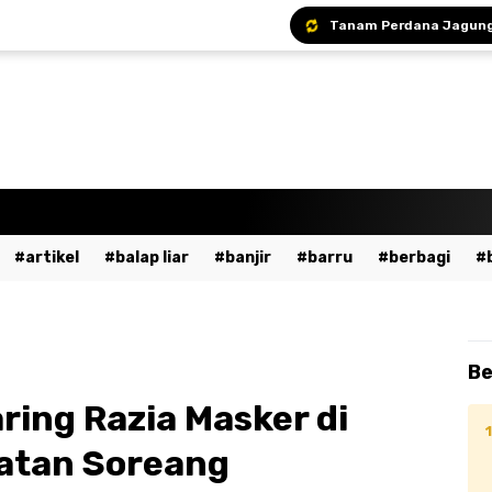
artikel
balap liar
banjir
barru
berbagi
a
bumn
cpns
daerah
demo
dewan pers
ent
fashion
gowa
hukum
imi
islami
ja
Be
dekaan
kesehatan
kpu
kriminal
lalu lintas
aring Razia Masker di
ssar
mudik
musik
nasional
odgj
olahraga
atan Soreang
ntahan
pendidikan
peristiwa
pinrang
pkk