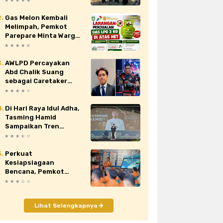
Nasional XII di Cibubur
Gas Melon Kembali
au
siaran pers
sidrap
sinjai
Melimpah, Pemkot
Parepare Minta Warga
orona
video
viral
wajo
Laporkan Penjual
Nakal yang Jual di Atas
HET
AWLPD Percayakan
Abd Chalik Suang
sebagai Caretaker
Kickboxing Kota
Makassar
Di Hari Raya Idul Adha,
Tasming Hamid
Sampaikan Tren
Positif Capaian
Pembangunan Kota
Parepare
Perkuat
Kesiapsiagaan
Bencana, Pemkot
Parepare Tingkatkan
Kapasitas dan
Kemampuan Manajerial
Lihat Selengkapnya
TRC BPBD