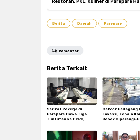
Restoran, PKL, Kuliner di Parepare H
Selama PPKM
Berita
Daerah
Parepare
komentar
Berita Terkait
Serikat Pekerja di
Cekcok Pedagang 
Parepare Bawa Tiga
Lakessi, Kepala Ko
Tuntutan ke DPRD,
Robek Diparangi-P
Segera Ditindaklanjuti
Pelaku Dibakar