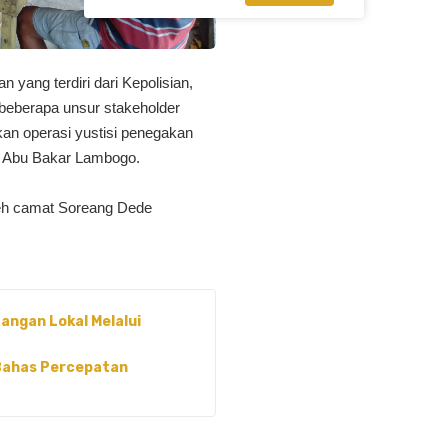
g terdiri dari Kepolisian,
beberapa unsur stakeholder
an operasi yustisi penegakan
an Abu Bakar Lambogo.
oleh camat Soreang Dede
ngan Lokal Melalui
 Bahas Percepatan