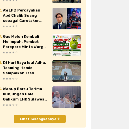
Nasional XII di Cibubur
AWLPD Percayakan
au
siaran pers
sidrap
sinjai
Abd Chalik Suang
sebagai Caretaker
orona
video
viral
wajo
Kickboxing Kota
Makassar
Gas Melon Kembali
Melimpah, Pemkot
Parepare Minta Warga
Laporkan Penjual
Nakal yang Jual di Atas
HET
Di Hari Raya Idul Adha,
Tasming Hamid
Sampaikan Tren
Positif Capaian
Pembangunan Kota
Parepare
Wabup Barru Terima
Kunjungan Balai
Gakkum LHK Sulawesi,
Bahas Penguatan
Pengelolaan Sampah
Lihat Selengkapnya