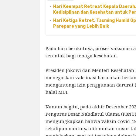
Hari Keempat Retreat Kepala Daerah
Kedisiplinan dan Kesehatan untuk Pe
Hari Ketiga Retret, Tasming Hamid Op
Parepare yang Lebih Baik
Pada hari berikutnya, proses vaksinasi 
serentak bagi tenaga kesehatan.
Presiden Jokowi dan Menteri Kesehatan 
menegaskan vaksinasi baru akan berlan
mengantongi izin penggunaan darurat (
halal MUI.
Namun begitu, pada akhir Desember 20
Pengurus Besar Nahdlatul Ulama (PBNU) 
mengungkapkan bahwa vaksin Covid-19 
sekalipun nantinya ditemukan unsur tak 
menjelaskan, saat ini tergolong dalam k