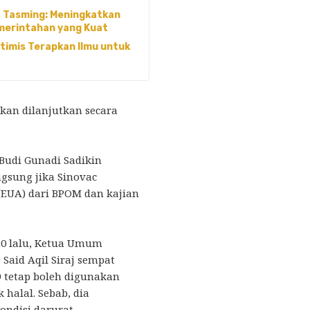
, Tasming: Meningkatkan
merintahan yang Kuat
timis Terapkan Ilmu untuk
akan dilanjutkan secara
Budi Gunadi Sadikin
gsung jika Sinovac
EUA) dari BPOM dan kajian
20 lalu, Ketua Umum
Said Aqil Siraj sempat
tetap boleh digunakan
halal. Sebab, dia
ondisi darurat.