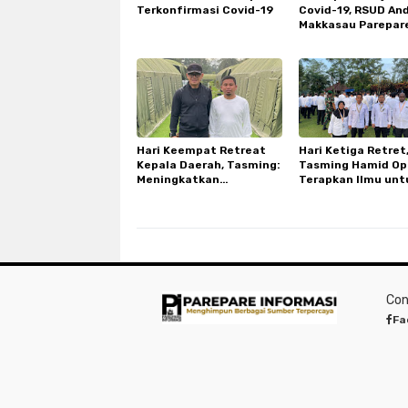
Terkonfirmasi Covid-19
Covid-19, RSUD And
Makkasau Parepar
Terima Bantuan 3
Tabung beserta
Regulator Oksigen 
Kemenperin RI
Hari Keempat Retreat
Hari Ketiga Retret
Kepala Daerah, Tasming:
Tasming Hamid Op
Meningkatkan
Terapkan Ilmu unt
Kedisiplinan dan
Parepare yang Leb
Kesehatan untuk
Baik
Pemerintahan yang
Kuat
Con
Fa