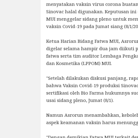
menyatakan vaksin virus corona buatan
Sinovac halal digunakan. Keputusan ini
MUI menggelar sidang pleno untuk mem
vaksin Covid-19 pada Jumat siang (8/1/20
Ketua Harian Bidang Fatwa MUI, Asror
digelar selama hampir dua jam diikuti
fatwa serta tim auditor Lembaga Pengk
dan Kosmetika (LPPOM) MUI.
"Setelah dilakukan diskusi panjang, rap
bahwa Vaksin Covid-19 produksi Sinovac
sertifikasi oleh Bio Farma hukumnya suc
usai sidang pleno, Jumat (8/1).
Namun Asrorun menambahkan, keboleh
aspek keamanan vaksin harus menungg
"Dengan demikian Fatwa MUI terkait de