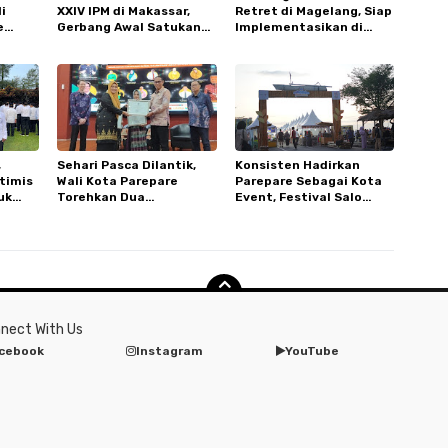
i
XXIV IPM di Makassar,
Retret di Magelang, Siap
e
Gerbang Awal Satukan
Implementasikan di
04
Langkah Ikatan
Parepare
dari
,
Sehari Pasca Dilantik,
Konsisten Hadirkan
timis
Wali Kota Parepare
Parepare Sebagai Kota
uk
Torehkan Dua
Event, Festival Salo
ih
Penghargaan di Bidang
Karajae Kembali Lolos
Pelestarian Bahasa
KEN 2025
Daerah
nect With Us
cebook
Instagram
YouTube