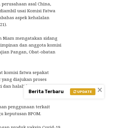
 perusahaan asal China,
 diambil usai Komisi Fatwa
bahas aspek kehalalan
21).
un Niam mengatakan sidang
 pimpinan dan anggota komisi
ajian Pangan, Obat-obatan
at komisi fatwa sepakat
 yang diajukan proses
i dan halal" kata Asrorun
×
Berita Terbaru
UPDATE
an penggunaan terkait
u keputusan BPOM.
ngan produk vaksin Covid-19