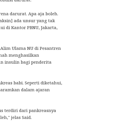
rena darurat. Apa aja boleh.
aksin] ada unsur yang tak
mui di Kantor PBNU, Jakarta,
Alim Ulama NU di Pesantren
rnah menghasilkan
insulin bagi penderita
kreas babi. Seperti diketahui,
haramkan dalam ajaran
us terdiri dari pankreasnya
h," jelas Said.