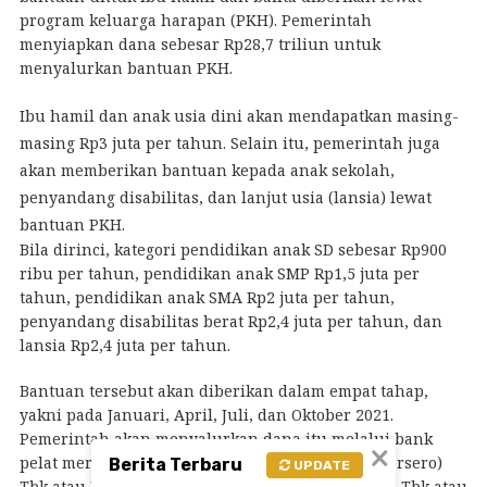
program keluarga harapan (
PKH
). Pemerintah
menyiapkan dana sebesar Rp28,7 triliun untuk
menyalurkan bantuan PKH.
Ibu hamil dan anak usia dini akan mendapatkan masing-
masing Rp3 juta per tahun. Selain itu, pemerintah juga
akan memberikan bantuan kepada anak sekolah,
penyandang disabilitas, dan lanjut usia (lansia) lewat
bantuan PKH.
Bila dirinci, kategori pendidikan anak SD sebesar Rp900
ribu per tahun, pendidikan anak SMP Rp1,5 juta per
tahun, pendidikan anak SMA Rp2 juta per tahun,
penyandang disabilitas berat Rp2,4 juta per tahun, dan
lansia Rp2,4 juta per tahun.
Bantuan tersebut akan diberikan dalam empat tahap,
yakni pada Januari, April, Juli, dan Oktober 2021.
Pemerintah akan menyalurkan dana itu melalui bank
×
pelat merah, yakni PT Bank Negara Indonesia (Persero)
Berita Terbaru
UPDATE
Tbk atau BNI, PT Bank Rakyat Indonesia (Persero) Tbk atau