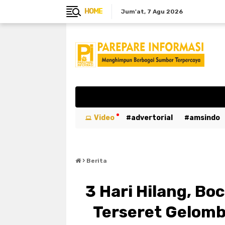
HOME
Jum'at
7 Agu 2026
Video
advertorial
amsindo
breaking news
btn
bulukumb
›
emergency
entertaiment
ev
Berita
kabar duka
kebakaran
kemer
3 Hari Hilang, Bo
luwu utara
mahasiswa
maka
Terseret Gelomb
parepare
pariwisata
pemeri