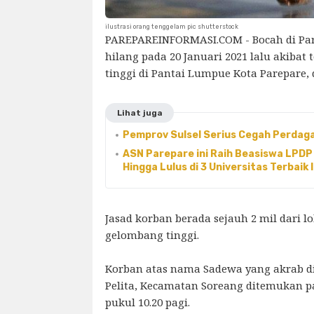
ilustrasi orang tenggelam pic shutterstock
PAREPAREINFORMASI.COM - Bocah di Par
hilang pada 20 Januari 2021 lalu akibat
tinggi di Pantai Lumpue Kota Parepare
Lihat juga
Pemprov Sulsel Serius Cegah Perdag
ASN Parepare ini Raih Beasiswa LPD
Hingga Lulus di 3 Universitas Terbaik
Jasad korban berada sejauh 2 mil dari l
gelombang tinggi.
Korban atas nama Sadewa yang akrab di
Pelita, Kecamatan Soreang ditemukan pad
pukul 10.20 pagi.