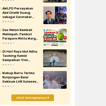
Nasional XII di Cibubur
AWLPD Percayakan
au
siaran pers
sidrap
sinjai
Abd Chalik Suang
sebagai Caretaker
orona
video
viral
wajo
Kickboxing Kota
Makassar
Gas Melon Kembali
Melimpah, Pemkot
Parepare Minta Warga
Laporkan Penjual
Nakal yang Jual di Atas
HET
Di Hari Raya Idul Adha,
Tasming Hamid
Sampaikan Tren
Positif Capaian
Pembangunan Kota
Parepare
Wabup Barru Terima
Kunjungan Balai
Gakkum LHK Sulawesi,
Bahas Penguatan
Pengelolaan Sampah
Lihat Selengkapnya