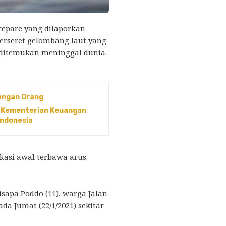
epare yang dilaporkan
 terseret gelombang laut yang
, ditemukan meninggal dunia.
angan Orang
P Kementerian Keuangan
 Indonesia
okasi awal terbawa arus
sapa Poddo (11), warga Jalan
a Jumat (22/1/2021) sekitar