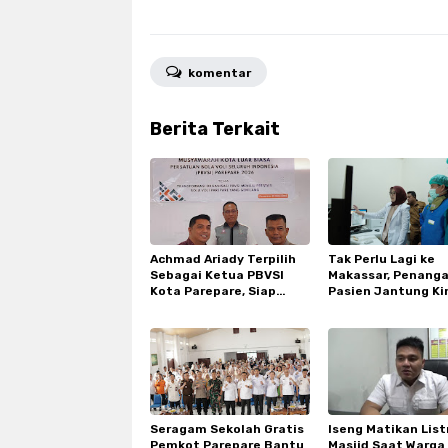
komentar
Berita Terkait
Achmad Ariady Terpilih
Tak Perlu Lagi ke
Sebagai Ketua PBVSI
Makassar, Penang
Kota Parepare, Siap
Pasien Jantung Ki
Genjot Prestasi Bola Voli
Lebih Cepat dan
Terjangkau di RSU
Makkasau
Seragam Sekolah Gratis
Iseng Matikan Listr
Pemkot Parepare Bantu
Masjid Saat Warga