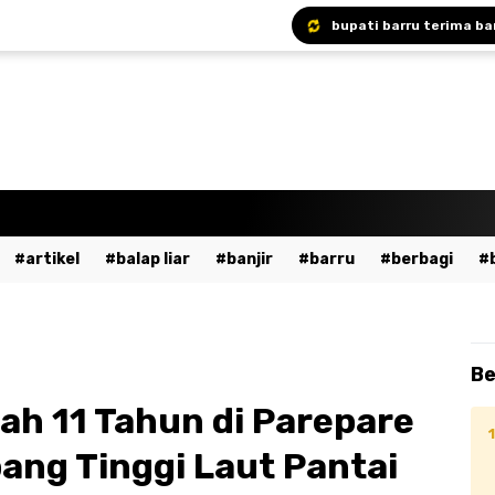
Bupati Andi Ina Ajak A
Bupati Barru Hadiri S
artikel
balap liar
banjir
barru
berbagi
a
bumn
cpns
daerah
demo
dewan pers
ent
fashion
gowa
hukum
imi
islami
ja
Be
dekaan
kesehatan
kpu
kriminal
lalu lintas
cah 11 Tahun di Parepare
ssar
mudik
musik
nasional
odgj
olahraga
ang Tinggi Laut Pantai
ntahan
pendidikan
peristiwa
pinrang
pkk