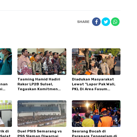
SHARE
Tasming Hamid Hadiri
Diadukan Masyarakat
anan
Rakor LP2B Sulsel,
Lewat "Lapor Pak Wali,
ni
Tegaskan Komitmen
PKL Di Area Fasum
Parepare Lindungi Lahan
Sumpang Ditertibkan
D Andi
Pertanian
ik di
Duel PSIS Semarang vs
Seorang Bocah di
 Salat
PSS Sleman Diwarnai
Parepare Tenggelam di