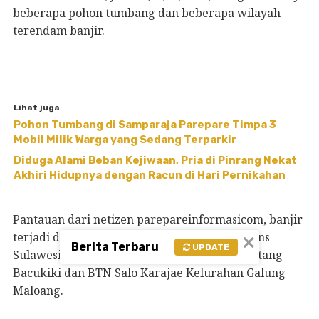
beberapa pohon tumbang dan beberapa wilayah
terendam banjir.
Lihat juga
Pohon Tumbang di Samparaja Parepare Timpa 3
Mobil Milik Warga yang Sedang Terparkir
Diduga Alami Beban Kejiwaan, Pria di Pinrang Nekat
Akhiri Hidupnya dengan Racun di Hari Pernikahan
Pantauan dari netizen parepareinformasicom, banjir
×
terjadi disejumlah titik diantaranya di Jl. Trans
Berita Terbaru
UPDATE
Sulawesi Kecamatan Bacukiki Kelurahan Watang
Bacukiki dan BTN Salo Karajae Kelurahan Galung
Maloang.