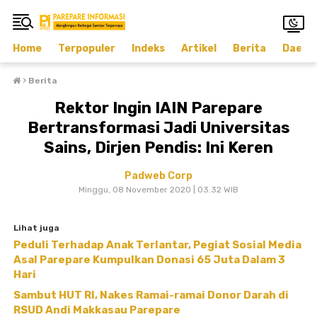
Home
Terpopuler
Indeks
Artikel
Berita
Daera
›
Berita
Rektor Ingin IAIN Parepare
Bertransformasi Jadi Universitas
Sains, Dirjen Pendis: Ini Keren
Padweb Corp
Minggu, 08 November 2020 | 03.32 WIB
Lihat juga
Peduli Terhadap Anak Terlantar, Pegiat Sosial Media
Asal Parepare Kumpulkan Donasi 65 Juta Dalam 3
Hari
Sambut HUT RI, Nakes Ramai-ramai Donor Darah di
RSUD Andi Makkasau Parepare