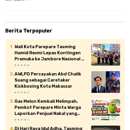
Berita Terpopuler
Wali Kota Parepare Tasming
Hamid Resmi Lepas Kontingen
Pramuka ke Jambore Nasional XII
di Cibubur
AWLPD Percayakan Abd Chalik
Suang sebagai Caretaker
Kickboxing Kota Makassar
Gas Melon Kembali Melimpah,
Pemkot Parepare Minta Warga
Laporkan Penjual Nakal yang
Jual di Atas HET
Di Hari Raya Idul Adha, Tasming