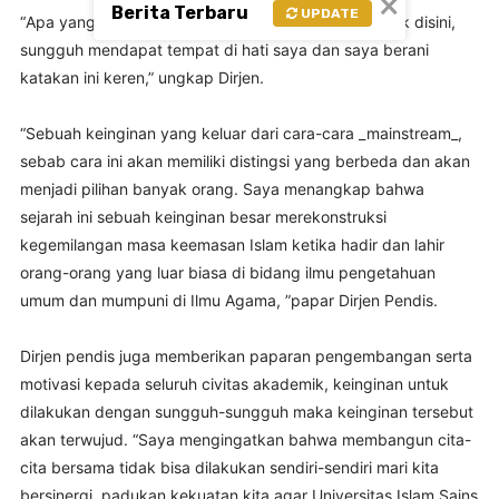
×
Berita Terbaru
UPDATE
“Apa yang ingin dikembangkan oleh civitas akademik disini,
sungguh mendapat tempat di hati saya dan saya berani
katakan ini keren,” ungkap Dirjen.
⠀
“Sebuah keinginan yang keluar dari cara-cara _mainstream_,
sebab cara ini akan memiliki distingsi yang berbeda dan akan
menjadi pilihan banyak orang.
Saya menangkap bahwa
sejarah ini sebuah keinginan besar merekonstruksi
kegemilangan masa keemasan Islam ketika hadir dan lahir
orang-orang yang luar biasa di bidang ilmu pengetahuan
umum dan mumpuni di Ilmu Agama, ”papar Dirjen Pendis.
⠀
Dirjen pendis juga memberikan paparan pengembangan serta
motivasi kepada seluruh civitas akademik, keinginan untuk
dilakukan dengan sungguh-sungguh maka keinginan tersebut
akan terwujud.
“Saya mengingatkan bahwa membangun cita-
cita bersama tidak bisa dilakukan sendiri-sendiri mari kita
bersinergi, padukan kekuatan kita agar Universitas Islam Sains