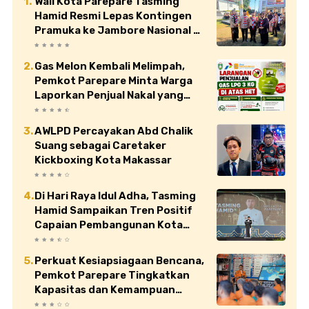
Wali Kota Parepare Tasming
Hamid Resmi Lepas Kontingen
Pramuka ke Jambore Nasional XII
di Cibubur
Gas Melon Kembali Melimpah,
Pemkot Parepare Minta Warga
Laporkan Penjual Nakal yang
Jual di Atas HET
AWLPD Percayakan Abd Chalik
Suang sebagai Caretaker
Kickboxing Kota Makassar
Di Hari Raya Idul Adha, Tasming
Hamid Sampaikan Tren Positif
Capaian Pembangunan Kota
Parepare
Perkuat Kesiapsiagaan Bencana,
Pemkot Parepare Tingkatkan
Kapasitas dan Kemampuan
Manajerial TRC BPBD