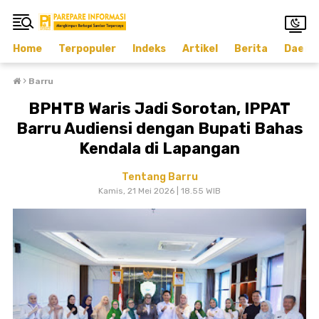
Home
Terpopuler
Indeks
Artikel
Berita
Daera
›
Barru
BPHTB Waris Jadi Sorotan, IPPAT
Barru Audiensi dengan Bupati Bahas
Kendala di Lapangan
Tentang Barru
Kamis, 21 Mei 2026 | 18.55 WIB