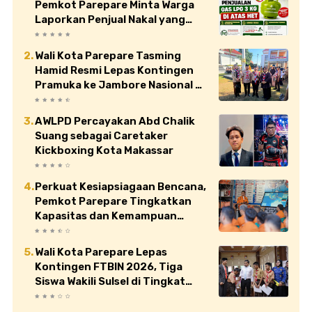
Pemkot Parepare Minta Warga
Laporkan Penjual Nakal yang
Jual di Atas HET
Wali Kota Parepare Tasming
Hamid Resmi Lepas Kontingen
Pramuka ke Jambore Nasional XII
di Cibubur
AWLPD Percayakan Abd Chalik
Suang sebagai Caretaker
Kickboxing Kota Makassar
Perkuat Kesiapsiagaan Bencana,
Pemkot Parepare Tingkatkan
Kapasitas dan Kemampuan
Manajerial TRC BPBD
Wali Kota Parepare Lepas
Kontingen FTBIN 2026, Tiga
Siswa Wakili Sulsel di Tingkat
Nasional