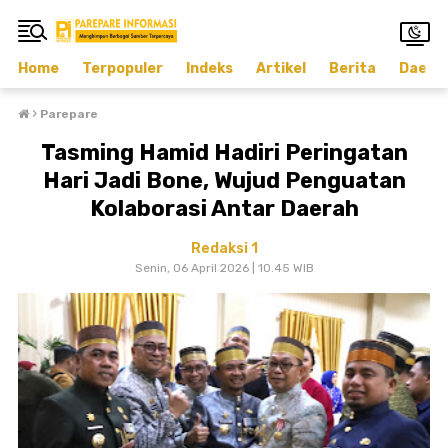
Home
Terpopuler
Indeks
Artikel
Berita
Daera
›
Parepare
Tasming Hamid Hadiri Peringatan
Hari Jadi Bone, Wujud Penguatan
Kolaborasi Antar Daerah
Redaksi 1
Senin, 06 April 2026 | 10.45 WIB