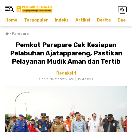
Home
Terpopuler
Indeks
Artikel
Berita
Daera
›
Parepare
Pemkot Parepare Cek Kesiapan
Pelabuhan Ajatappareng, Pastikan
Pelayanan Mudik Aman dan Tertib
Redaksi 1
Senin, 16 Maret 2026 | 09.47 WIB