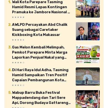
Wali Kota Parepare Tasming
Hamid Resmi Lepas Kontingen
Pramuka ke Jambore Nasional XII
di Cibubur
AWLPD Percayakan Abd Chalik
Suang sebagai Caretaker
Kickboxing Kota Makassar
Gas Melon Kembali Melimpah,
Pemkot Parepare Minta Warga
Laporkan Penjual Nakal yang
Jual di Atas HET
Di Hari Raya Idul Adha, Tasming
Hamid Sampaikan Tren Positif
Capaian Pembangunan Kota
Parepare
Wabup Barru Buka Festival
Mappadendang dan Tari Sere
Api, Dorong Budaya Gattareng
Mendunia