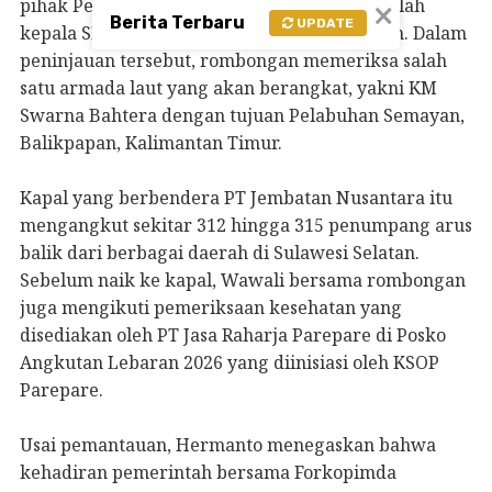
pihak Pelindo, aparat kepolisian, serta sejumlah
×
Berita Terbaru
UPDATE
kepala SKPD dan stakeholder kepelabuhanan. Dalam
peninjauan tersebut, rombongan memeriksa salah
satu armada laut yang akan berangkat, yakni KM
Swarna Bahtera dengan tujuan Pelabuhan Semayan,
Balikpapan, Kalimantan Timur.
Kapal yang berbendera PT Jembatan Nusantara itu
mengangkut sekitar 312 hingga 315 penumpang arus
balik dari berbagai daerah di Sulawesi Selatan.
Sebelum naik ke kapal, Wawali bersama rombongan
juga mengikuti pemeriksaan kesehatan yang
disediakan oleh PT Jasa Raharja Parepare di Posko
Angkutan Lebaran 2026 yang diinisiasi oleh KSOP
Parepare.
Usai pemantauan, Hermanto menegaskan bahwa
kehadiran pemerintah bersama Forkopimda