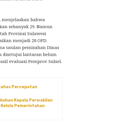
r, menjelaskan bahwa
kan sebanyak 29. Namun
ntah Provinsi Sulawesi
uaikan menjadi 28 OPD.
ena usulan pemisahan Dinas
 disetujui lantaran belum
sil evaluasi Pemprov Sulsel.
 Bahas Percepatan
ukuhan Kepala Perwakilan
 Kelola Pemerintahan