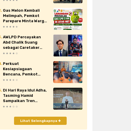
Nasional XII di Cibubur
Gas Melon Kembali
au
siaran pers
sidrap
sinjai
Melimpah, Pemkot
Parepare Minta Warga
orona
video
viral
wajo
Laporkan Penjual
Nakal yang Jual di Atas
HET
AWLPD Percayakan
Abd Chalik Suang
sebagai Caretaker
Kickboxing Kota
Makassar
Perkuat
Kesiapsiagaan
Bencana, Pemkot
Parepare Tingkatkan
Kapasitas dan
Kemampuan Manajerial
Di Hari Raya Idul Adha,
TRC BPBD
Tasming Hamid
Sampaikan Tren
Positif Capaian
Pembangunan Kota
Parepare
Lihat Selengkapnya