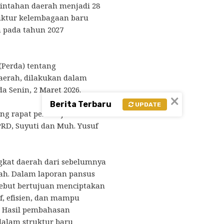
intahan daerah menjadi 28
ruktur kelembagaan baru
n pada tahun 2027
(Perda) tentang
aerah, dilakukan dalam
a Senin, 2 Maret 2026.
×
Berita Terbaru
UPDATE
g rapat persetujuan
RD, Suyuti dan Muh. Yusuf
gkat daerah dari sebelumnya
rah. Dalam laporan pansus
sebut bertujuan menciptakan
f, efisien, dan mampu
 Hasil pembahasan
dalam struktur baru