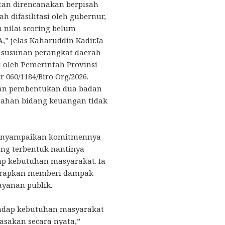
tan direncanakan berpisah
 difasilitasi oleh gubernur,
 nilai scoring belum
,” jelas Kaharuddin Kadir.Ia
susunan perangkat daerah
i oleh Pemerintah Provinsi
 060/1184/Biro Org/2026.
lan pembentukan dua badan
tahan bidang keuangan tidak
menyampaikan komitmennya
ng terbentuk nantinya
ap kebutuhan masyarakat. Ia
harapkan memberi dampak
ayanan publik.
hadap kebutuhan masyarakat
rasakan secara nyata,”