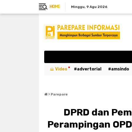
HOME
Minggu
9 Agu 2026
Video
advertorial
amsindo
breaking news
btn
bulukumb
›
emergency
entertaiment
ev
Parepare
kabar duka
kebakaran
kemer
DPRD dan Pemk
luwu utara
mahasiswa
maka
Perampingan OPD,
parepare
pariwisata
pemeri