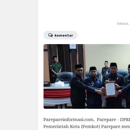
polres parepare
polri
psm
sosial
sport
sulsel
tekno
Selasa, 
wakil walikota
komentar
wakil walikota pa
Parepareinformasi.com, Parepare - DPR
Pemerintah Kota (Pemkot) Parepare me