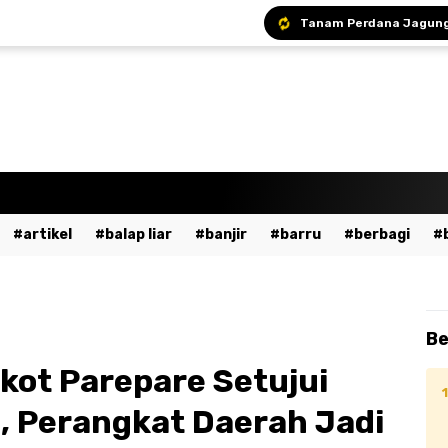
artikel
balap liar
banjir
barru
berbagi
a
bumn
cpns
daerah
demo
dewan pers
ent
fashion
gowa
hukum
imi
islami
ja
Be
dekaan
kesehatan
kpu
kriminal
lalu lintas
ot Parepare Setujui
ssar
mudik
musik
nasional
odgj
olahraga
 Perangkat Daerah Jadi
ntahan
pendidikan
peristiwa
pinrang
pkk