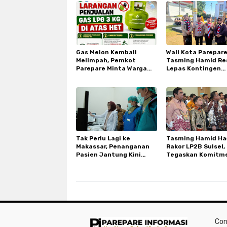
Gas Melon Kembali
Wali Kota Parepar
Melimpah, Pemkot
Tasming Hamid Re
Parepare Minta Warga
Lepas Kontingen
Laporkan Penjual Nakal
Pramuka ke Jambo
yang Jual di Atas HET
Nasional XII di Cib
Tak Perlu Lagi ke
Tasming Hamid Had
Makassar, Penanganan
Rakor LP2B Sulsel,
Pasien Jantung Kini
Tegaskan Komitm
Lebih Cepat dan
Parepare Lindungi
Terjangkau di RSUD Andi
Pertanian
Makkasau
Con