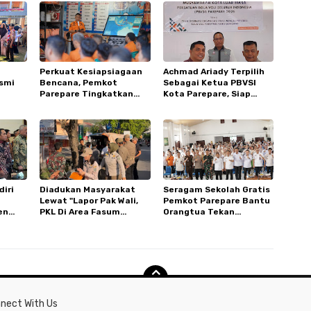
e
Perkuat Kesiapsiagaan
Achmad Ariady Terpilih
smi
Bencana, Pemkot
Sebagai Ketua PBVSI
Parepare Tingkatkan
Kota Parepare, Siap
re
Kapasitas dan
Genjot Prestasi Bola Voli
ubur
Kemampuan Manajerial
TRC BPBD
iri
Diadukan Masyarakat
Seragam Sekolah Gratis
Lewat "Lapor Pak Wali,
Pemkot Parepare Bantu
en
PKL Di Area Fasum
Orangtua Tekan
 Lahan
Sumpang Ditertibkan
Pengeluaran Di Tahun
Ajaran Baru
nect With Us