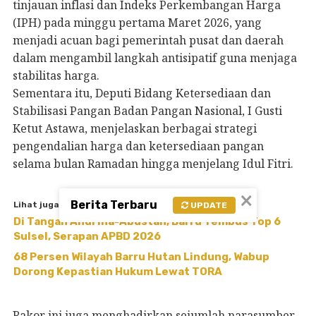
tinjauan inflasi dan Indeks Perkembangan Harga
(IPH) pada minggu pertama Maret 2026, yang
menjadi acuan bagi pemerintah pusat dan daerah
dalam mengambil langkah antisipatif guna menjaga
stabilitas harga.
Sementara itu, Deputi Bidang Ketersediaan dan
Stabilisasi Pangan Badan Pangan Nasional, I Gusti
Ketut Astawa, menjelaskan berbagai strategi
pengendalian harga dan ketersediaan pangan
selama bulan Ramadan hingga menjelang Idul Fitri.
×
Berita Terbaru
Lihat juga
UPDATE
Di Tangan Andi Ina-Abustan, Barru Tembus Top 6
Sulsel, Serapan APBD 2026
68 Persen Wilayah Barru Hutan Lindung, Wabup
Dorong Kepastian Hukum Lewat TORA
Rakor ini juga menghadirkan sejumlah narasumber