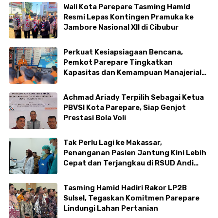
Wali Kota Parepare Tasming Hamid
Resmi Lepas Kontingen Pramuka ke
Jambore Nasional XII di Cibubur
Perkuat Kesiapsiagaan Bencana,
Pemkot Parepare Tingkatkan
Kapasitas dan Kemampuan Manajerial
TRC BPBD
Achmad Ariady Terpilih Sebagai Ketua
PBVSI Kota Parepare, Siap Genjot
Prestasi Bola Voli
Tak Perlu Lagi ke Makassar,
Penanganan Pasien Jantung Kini Lebih
Cepat dan Terjangkau di RSUD Andi
Makkasau
Tasming Hamid Hadiri Rakor LP2B
Sulsel, Tegaskan Komitmen Parepare
Lindungi Lahan Pertanian