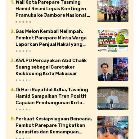
Wali Kota Parepare Tasming
Hamid Resmi Lepas Kontingen
Pramuka ke Jambore Nasional XII
di Cibubur
Gas Melon Kembali Melimpah,
Pemkot Parepare Minta Warga
Laporkan Penjual Nakal yang
Jual di Atas HET
AWLPD Percayakan Abd Chalik
Suang sebagai Caretaker
Kickboxing Kota Makassar
Di Hari Raya Idul Adha, Tasming
Hamid Sampaikan Tren Positif
Capaian Pembangunan Kota
Parepare
Perkuat Kesiapsiagaan Bencana,
Pemkot Parepare Tingkatkan
Kapasitas dan Kemampuan
Manajerial TRC BPBD