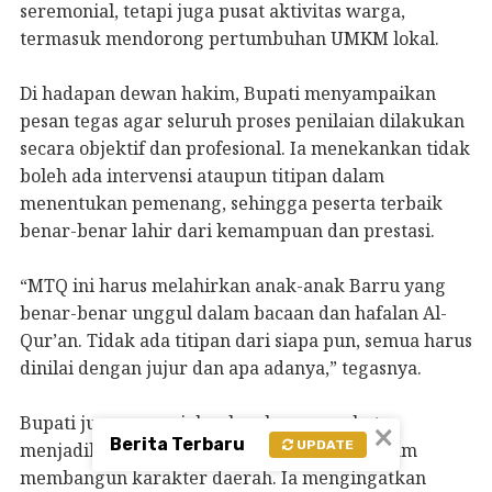
seremonial, tetapi juga pusat aktivitas warga,
termasuk mendorong pertumbuhan UMKM lokal.
Di hadapan dewan hakim, Bupati menyampaikan
pesan tegas agar seluruh proses penilaian dilakukan
secara objektif dan profesional. Ia menekankan tidak
boleh ada intervensi ataupun titipan dalam
menentukan pemenang, sehingga peserta terbaik
benar-benar lahir dari kemampuan dan prestasi.
“MTQ ini harus melahirkan anak-anak Barru yang
benar-benar unggul dalam bacaan dan hafalan Al-
Qur’an. Tidak ada titipan dari siapa pun, semua harus
dinilai dengan jujur dan apa adanya,” tegasnya.
Bupati juga mengajak seluruh masyarakat
×
Berita Terbaru
UPDATE
menjadikan Al-Qur’an sebagai pedoman dalam
membangun karakter daerah. Ia mengingatkan