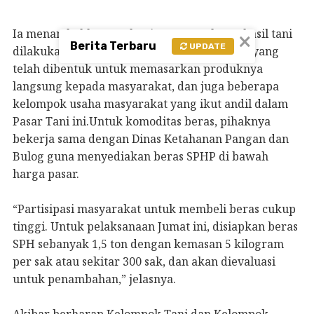
Ia menambahkan, mekanisme penyaluran hasil tani
×
Berita Terbaru
UPDATE
dilakukan melalui kelompok-kelompok tani yang
telah dibentuk untuk memasarkan produknya
langsung kepada masyarakat, dan juga beberapa
kelompok usaha masyarakat yang ikut andil dalam
Pasar Tani ini.Untuk komoditas beras, pihaknya
bekerja sama dengan Dinas Ketahanan Pangan dan
Bulog guna menyediakan beras SPHP di bawah
harga pasar.
“Partisipasi masyarakat untuk membeli beras cukup
tinggi. Untuk pelaksanaan Jumat ini, disiapkan beras
SPH sebanyak 1,5 ton dengan kemasan 5 kilogram
per sak atau sekitar 300 sak, dan akan dievaluasi
untuk penambahan,” jelasnya.
Akibar berharap Kelompok Tani dan Kelompok