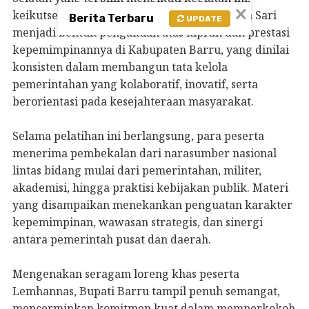
×
keikutsertaan Bupati Barru, Andi Ina Kartika Sari
Berita Terbaru
UPDATE
menjadi bentuk pengakuan atas kiprah dan prestasi
kepemimpinannya di Kabupaten Barru, yang dinilai
konsisten dalam membangun tata kelola
pemerintahan yang kolaboratif, inovatif, serta
berorientasi pada kesejahteraan masyarakat.
Selama pelatihan ini berlangsung, para peserta
menerima pembekalan dari narasumber nasional
lintas bidang mulai dari pemerintahan, militer,
akademisi, hingga praktisi kebijakan publik. Materi
yang disampaikan menekankan penguatan karakter
kepemimpinan, wawasan strategis, dan sinergi
antara pemerintah pusat dan daerah.
Mengenakan seragam loreng khas peserta
Lemhannas, Bupati Barru tampil penuh semangat,
mencerminkan komitmen kuat dalam memperkokoh