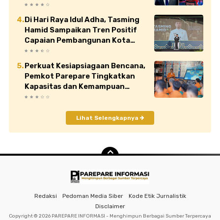
Di Hari Raya Idul Adha, Tasming
Hamid Sampaikan Tren Positif
Capaian Pembangunan Kota
Parepare
Perkuat Kesiapsiagaan Bencana,
Pemkot Parepare Tingkatkan
Kapasitas dan Kemampuan
Manajerial TRC BPBD
Lihat Selengkapnya
Redaksi
Pedoman Media Siber
Kode Etik Jurnalistik
Disclaimer
Copyright ©
2026 PAREPARE INFORMASI - Menghimpun Berbagai Sumber Terpercaya