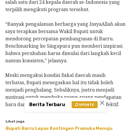
salah satu dari 24 kepala daerah se-Indonesia yang
terpilih mengikuti program tersebut.
“Banyak pengalaman berharga yang InsyaAllah akan
saya terapkan bersama Wakil Bupati untuk
mendorong percepatan pembangunan di Barru.
Benchmarking ke Singapura pun memberi inspirasi
bahwa perubahan harus dimulai dari langkah kecil
namun konsisten,” jelasnya.
Meski mengakui kondisi fiskal daerah masih
terbatas, Bupati menegaskan hal itu tidak boleh
menjadi penghalang. Sebaliknya, justru menjadi
motivasi untuk membuka ruang-ruang pendapatan
×
baru dan mengelola anggaran secara lebih efektif.
Berita Terbaru
UPDATE
Lihat juga
Bupati Barru Lepas Kontingen Pramuka Menuju