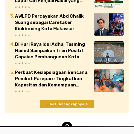
Laporkan Penjual Nakal yang
Jual di Atas HET
AWLPD Percayakan Abd Chalik
Suang sebagai Caretaker
Kickboxing Kota Makassar
Di Hari Raya Idul Adha, Tasming
Hamid Sampaikan Tren Positif
Capaian Pembangunan Kota
Parepare
Perkuat Kesiapsiagaan Bencana,
Pemkot Parepare Tingkatkan
Kapasitas dan Kemampuan
Manajerial TRC BPBD
Lihat Selengkapnya