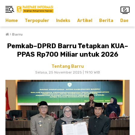
Home
Terpopuler
Indeks
Artikel
Berita
Daera
›
Barru
Pemkab–DPRD Barru Tetapkan KUA–
PPAS Rp700 Miliar untuk 2026
Tentang Barru
Selasa, 25 November 2025 | 19.10 WIB