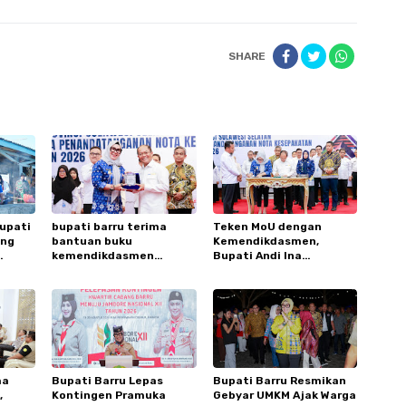
SHARE
Bupati
bupati barru terima
Teken MoU dengan
ong
bantuan buku
Kemendikdasmen,
kemendikdasmen
Bupati Andi Ina
n Ikan
perkuat budaya literasi
Tegaskan Komitmen
anak
Lestarikan Bahasa
Daerah
ma
Bupati Barru Lepas
Bupati Barru Resmikan
,
Kontingen Pramuka
Gebyar UMKM Ajak Warga