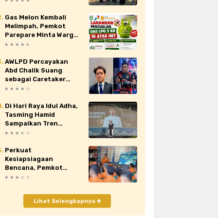
Nasional XII di Cibubur
Gas Melon Kembali
au
siaran pers
sidrap
sinjai
Melimpah, Pemkot
Parepare Minta Warga
orona
video
viral
wajo
Laporkan Penjual
Nakal yang Jual di Atas
HET
AWLPD Percayakan
Abd Chalik Suang
sebagai Caretaker
Kickboxing Kota
Makassar
Di Hari Raya Idul Adha,
Tasming Hamid
Sampaikan Tren
Positif Capaian
Pembangunan Kota
Parepare
Perkuat
Kesiapsiagaan
Bencana, Pemkot
Parepare Tingkatkan
Kapasitas dan
Kemampuan Manajerial
Lihat Selengkapnya
TRC BPBD