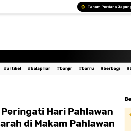
artikel
balap liar
banjir
barru
berbagi
a
bumn
cpns
daerah
demo
dewan pers
ent
fashion
gowa
hukum
imi
islami
ja
Be
dekaan
kesehatan
kpu
kriminal
lalu lintas
Peringati Hari Pahlawan
ssar
mudik
musik
nasional
odgj
olahraga
iarah di Makam Pahlawan
ntahan
pendidikan
peristiwa
pinrang
pkk