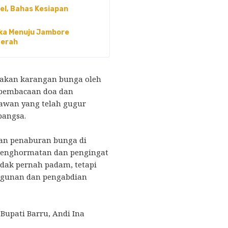
sel, Bahas Kesiapan
ka Menuju Jambore
aerah
takan karangan bunga oleh
 pembacaan doa dan
awan yang telah gugur
angsa.
gan penaburan bunga di
 penghormatan dan pengingat
dak pernah padam, tetapi
ngunan dan pengabdian
Bupati Barru, Andi Ina