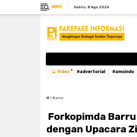
HOME
Sabtu
8 Agu 2026
Video
advertorial
amsindo
breaking news
btn
bulukumb
›
emergency
entertaiment
ev
Barru
kabar duka
kebakaran
kemer
Forkopimda Barru 
luwu utara
mahasiswa
maka
dengan Upacara Z
parepare
pariwisata
pemeri