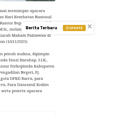
eusai memimpin upacara
an Hari Kesehatan Nasional
Kantor Bupati Barru, Wakil
×
Berita Terbaru
UPDATE
, M.Si., melanjutkan rangkaian
 ziarah Makam Pahlawan di
n (10/11/2025).
an penuh makna, dipimpin
da Fauzi Harahap, S.I.K.,
 unsur Forkopimda Kabupaten
engadilan Negeri, Pj.
ggota DPRD Barru, para
rru, Para Danramil Kodim
 serta peserta upacara