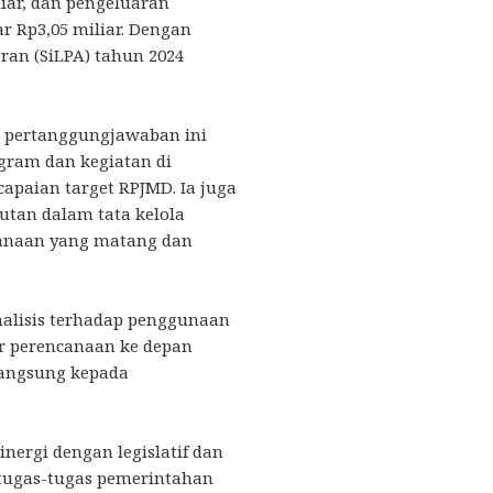
iar, dan pengeluaran
r Rp3,05 miliar. Dengan
ran (SiLPA) tahun 2024
a pertanggungjawaban ini
gram dan kegiatan di
apaian target RPJMD. Ia juga
utan dalam tata kelola
canaan yang matang dan
nalisis terhadap penggunaan
r perencanaan ke depan
langsung kepada
nergi dengan legislatif dan
tugas-tugas pemerintahan