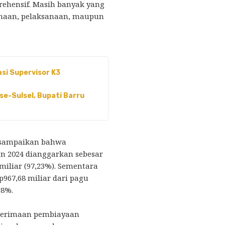
ehensif. Masih banyak yang
canaan, pelaksanaan, maupun
asi Supervisor K3
se-Sulsel, Bupati Barru
isampaikan bahwa
n 2024 dianggarkan sebesar
 miliar (97,23%). Sementara
p967,68 miliar dari pagu
98%.
enerimaan pembiayaan