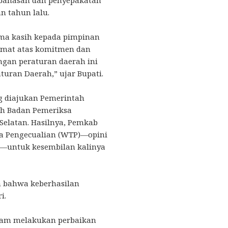
 tahun lalu.
ima kasih kepada pimpinan
rmat atas komitmen dan
gan peraturan daerah ini
turan Daerah,” ujar Bupati.
g diajukan Pemerintah
eh Badan Pemeriksa
Selatan. Hasilnya, Pemkab
pa Pengecualian (WTP)—opini
n—untuk kesembilan kalinya
 bahwa keberhasilan
i.
lam melakukan perbaikan