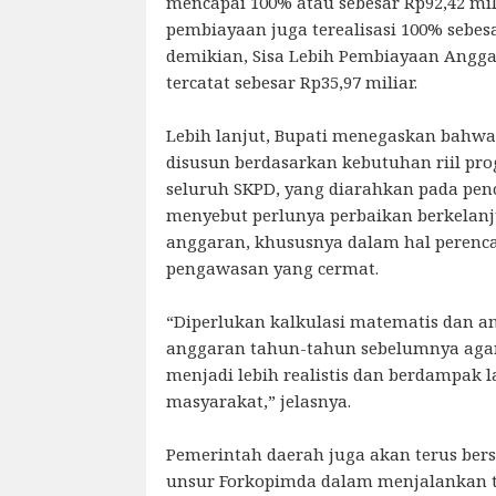
mencapai 100% atau sebesar Rp92,42 mil
pembiayaan juga terealisasi 100% sebesa
demikian, Sisa Lebih Pembiayaan Angga
tercatat sebesar Rp35,97 miliar.
Lebih lanjut, Bupati menegaskan bahw
disusun berdasarkan kebutuhan riil pro
seluruh SKPD, yang diarahkan pada penc
menyebut perlunya perbaikan berkelanj
anggaran, khususnya dalam hal peren
pengawasan yang cermat.
“Diperlukan kalkulasi matematis dan a
anggaran tahun-tahun sebelumnya aga
menjadi lebih realistis dan berdampak 
masyarakat,” jelasnya.
Pemerintah daerah juga akan terus bersi
unsur Forkopimda dalam menjalankan 