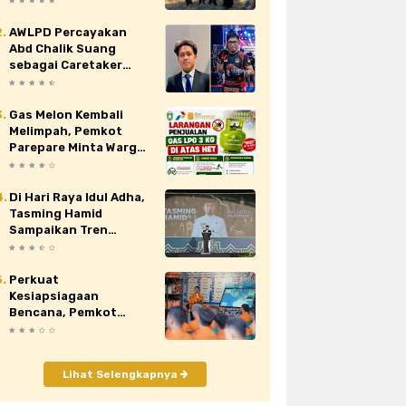
Nasional XII di Cibubur
AWLPD Percayakan
au
siaran pers
sidrap
sinjai
Abd Chalik Suang
sebagai Caretaker
orona
video
viral
wajo
Kickboxing Kota
Makassar
Gas Melon Kembali
Melimpah, Pemkot
Parepare Minta Warga
Laporkan Penjual
Nakal yang Jual di Atas
HET
Di Hari Raya Idul Adha,
Tasming Hamid
Sampaikan Tren
Positif Capaian
Pembangunan Kota
Parepare
Perkuat
Kesiapsiagaan
Bencana, Pemkot
Parepare Tingkatkan
Kapasitas dan
Kemampuan Manajerial
Lihat Selengkapnya
TRC BPBD