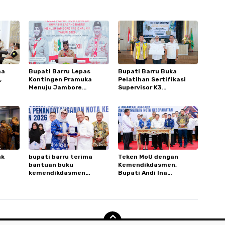
ma
Bupati Barru Lepas
Bupati Barru Buka
,
Kontingen Pramuka
Pelatihan Sertifikasi
Menuju Jambore
Supervisor K3
Road
Nasional XII, Pesan Jaga
Konstruksi, Dorong SDM
Nama Baik Daerah
Berkualitas
ak
bupati barru terima
Teken MoU dengan
bantuan buku
Kemendikdasmen,
kemendikdasmen
Bupati Andi Ina
perkuat budaya literasi
Tegaskan Komitmen
anak
Lestarikan Bahasa
Daerah