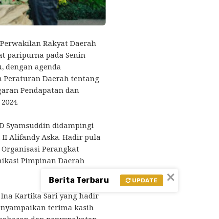
Perwakilan Rakyat Daerah
t paripurna pada Senin
ru, dengan agenda
 Peraturan Daerah tentang
garan Pendapatan dan
2024.
RD Syamsuddin didampingi
II Alifandy Aska. Hadir pula
a Organisasi Perangkat
nikasi Pimpinan Daerah
×
Berita Terbaru
UPDATE
na Kartika Sari yang hadir
enyampaikan terima kasih
bahasan dan penyepakatan