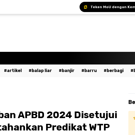
Bupati Andi Ina Ajak A
Bupati Barru Hadiri S
Sekda Barru Pimpin R
artikel
balap liar
banjir
barru
berbagi
a
bumn
cpns
daerah
demo
dewan pers
ent
fashion
gowa
hukum
imi
islami
ja
Be
dekaan
kesehatan
kpu
kriminal
lalu lintas
an APBD 2024 Disetujui
ssar
mudik
musik
nasional
odgj
olahraga
tahankan Predikat WTP
ntahan
pendidikan
peristiwa
pinrang
pkk