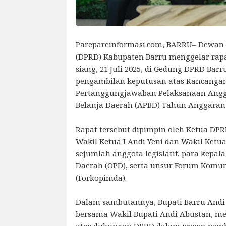
Parepareinformasi.com, BARRU– Dewan 
(DPRD) Kabupaten Barru menggelar rapa
siang, 21 Juli 2025, di Gedung DPRD Bar
pengambilan keputusan atas Rancangan
Pertanggungjawaban Pelaksanaan Ang
Belanja Daerah (APBD) Tahun Anggaran 
Rapat tersebut dipimpin oleh Ketua DP
Wakil Ketua I Andi Yeni dan Wakil Ketua 
sejumlah anggota legislatif, para kepal
Daerah (OPD), serta unsur Forum Komu
(Forkopimda).
Dalam sambutannya, Bupati Barru Andi I
bersama Wakil Bupati Andi Abustan, m
atas dukungan DPRD dalam proses pem