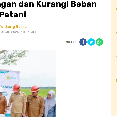
gan dan Kurangi Beban
pssi
pwi
ramadhan
rampi
rsud andi makkas
Petani
logi
toyota
trending
trevel
ukw
update c
Tentang Barru
repare
 01 Juli 2025 | 18.04 WIB
walikota parepare
yamaha
SHARE