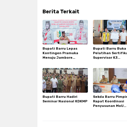
Berita Terkait
Bupati Barru Lepas
Bupati Barru Buka
Kontingen Pramuka
Pelatihan Sertifik
Menuju Jambore
Supervisor K3
Nasional XII, Pesan Jaga
Konstruksi, Doron
Nama Baik Daerah
Berkualitas
Bupati Barru Hadiri
Sekda Barru Pimpi
Seminar Nasional KDKMP
Rapat Koordinasi
Penyusunan MoU
Bersama KKDB