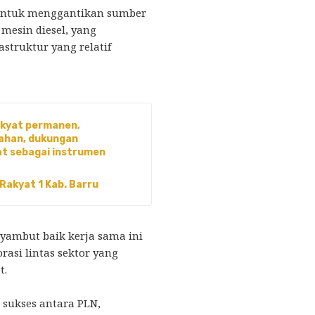
untuk menggantikan sumber
esin diesel, yang
struktur yang relatif
akyat permanen,
 lahan, dukungan
at sebagai instrumen
akyat 1 Kab. Barru
nyambut baik kerja sama ini
asi lintas sektor yang
t.
 sukses antara PLN,