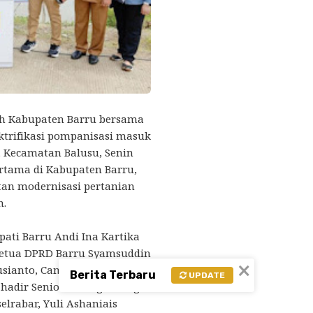
h Kabupaten Barru bersama
trifikasi pompanisasi masuk
, Kecamatan Balusu, Senin
ertama di Kabupaten Barru,
an modernisasi pertanian
n.
pati Barru Andi Ina Kartika
 Ketua DPRD Barru Syamsuddin
×
sianto, Camat Balusu, serta
Berita Terbaru
UPDATE
, hadir Senior Manager Niaga
lrabar, Yuli Ashaniais