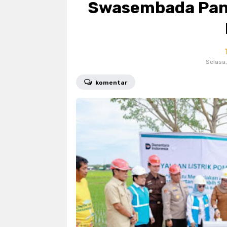
Swasembada Pan
polres parepare
polri
psm
sosial
sport
sulsel
tekno
wakil walikota
wakil walikota pa
Selasa,
komentar