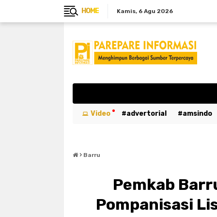
HOME
Kamis
6 Agu 2026
Video
advertorial
amsindo
breaking news
btn
bulukumb
›
emergency
entertaiment
ev
Barru
kabar duka
kebakaran
kemer
Pemkab Barr
luwu utara
mahasiswa
maka
Pompanisasi Li
parepare
pariwisata
pemeri