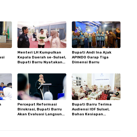
Menteri LH Kumpulkan
Bupati Andi Ina Ajak
asi
Kepala Daerah se-Sulsel,
APINDO Garap Tiga
Bupati Barru Nyatakan
Dimensi Barru
g SDM
Dukungan Penuh
n
Percepat Reformasi
Bupati Barru Terima
Birokrasi, Bupati Barru
Audiensi IOF Sulsel,
Akan Evaluasi Langsung
Bahas Kesiapan
Kinerja Pimpinan OPD
Bhayangkara Off Road
Peduli