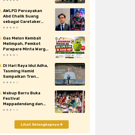
Nasional XII di Cibubur
AWLPD Percayakan
au
siaran pers
sidrap
sinjai
Abd Chalik Suang
sebagai Caretaker
orona
video
viral
wajo
Kickboxing Kota
Makassar
Gas Melon Kembali
Melimpah, Pemkot
Parepare Minta Warga
Laporkan Penjual
Nakal yang Jual di Atas
HET
Di Hari Raya Idul Adha,
Tasming Hamid
Sampaikan Tren
Positif Capaian
Pembangunan Kota
Parepare
Wabup Barru Buka
Festival
Mappadendang dan
Tari Sere Api, Dorong
Budaya Gattareng
Mendunia
Lihat Selengkapnya