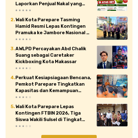
Laporkan Penjual Nakal yang
Jual di Atas HET
Wali Kota Parepare Tasming
Hamid Resmi Lepas Kontingen
Pramuka ke Jambore Nasional XII
di Cibubur
AWLPD Percayakan Abd Chalik
Suang sebagai Caretaker
Kickboxing Kota Makassar
Perkuat Kesiapsiagaan Bencana,
Pemkot Parepare Tingkatkan
Kapasitas dan Kemampuan
Manajerial TRC BPBD
Wali Kota Parepare Lepas
Kontingen FTBIN 2026, Tiga
Siswa Wakili Sulsel di Tingkat
Nasional