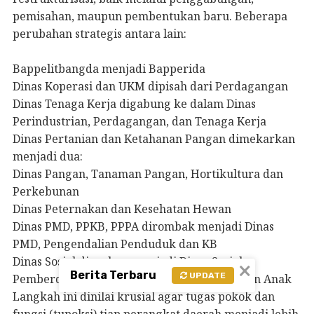
pemisahan, maupun pembentukan baru. Beberapa
perubahan strategis antara lain:
Bappelitbangda menjadi Bapperida
Dinas Koperasi dan UKM dipisah dari Perdagangan
Dinas Tenaga Kerja digabung ke dalam Dinas
Perindustrian, Perdagangan, dan Tenaga Kerja
Dinas Pertanian dan Ketahanan Pangan dimekarkan
menjadi dua:
Dinas Pangan, Tanaman Pangan, Hortikultura dan
Perkebunan
Dinas Peternakan dan Kesehatan Hewan
Dinas PMD, PPKB, PPPA dirombak menjadi Dinas
PMD, Pengendalian Penduduk dan KB
Dinas Sosial diperluas menjadi Dinas Sosial,
×
Berita Terbaru
UPDATE
Pemberdayaan Perempuan dan Perlindungan Anak
Langkah ini dinilai krusial agar tugas pokok dan
fungsi (tupoksi) tiap perangkat daerah menjadi lebih