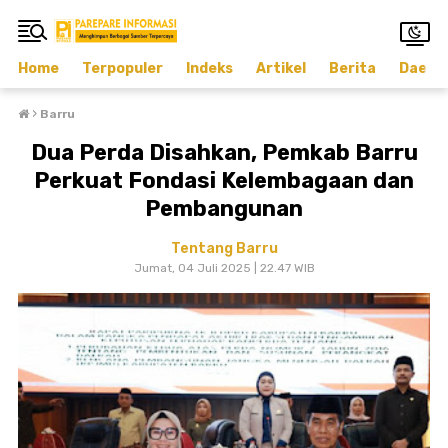
Home
Terpopuler
Indeks
Artikel
Berita
Daera
›
Barru
Dua Perda Disahkan, Pemkab Barru
Perkuat Fondasi Kelembagaan dan
Pembangunan
Tentang Barru
Jumat, 04 Juli 2025 | 22.47 WIB