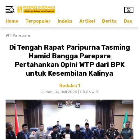
Home
Terpopuler
Indeks
Artikel
Berita
Daera
›
Parepare
Di Tengah Rapat Paripurna Tasming
Hamid Bangga Parepare
Pertahankan Opini WTP dari BPK
untuk Kesembilan Kalinya
Redaksi 1
Jumat, 04 Juli 2025 | 08.06 WIB