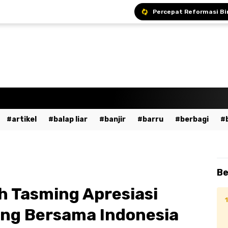
Bupati Andi Ina Ajak A
Bupati Barru Hadiri S
Sekda Barru Pimpin R
artikel
balap liar
banjir
barru
berbagi
a
bumn
cpns
daerah
demo
dewan pers
ent
fashion
gowa
hukum
imi
islami
ja
Be
dekaan
kesehatan
kpu
kriminal
lalu lintas
ah Tasming Apresiasi
ssar
mudik
musik
nasional
odgj
olahraga
ng Bersama Indonesia
ntahan
pendidikan
peristiwa
pinrang
pkk