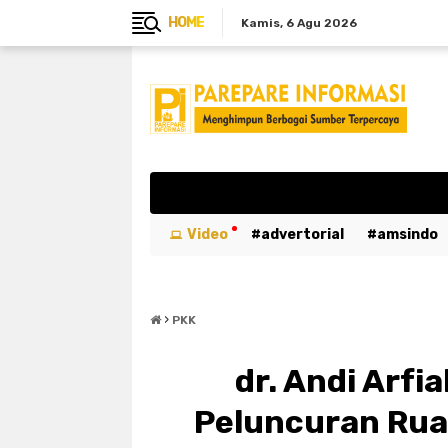
HOME
Kamis
6 Agu 2026
Video
advertorial
amsindo
breaking news
btn
bulukumb
›
emergency
entertaiment
ev
PKK
kabar duka
kebakaran
kemer
dr. Andi Arfi
luwu utara
mahasiswa
maka
Peluncuran Rua
parepare
pariwisata
pemeri