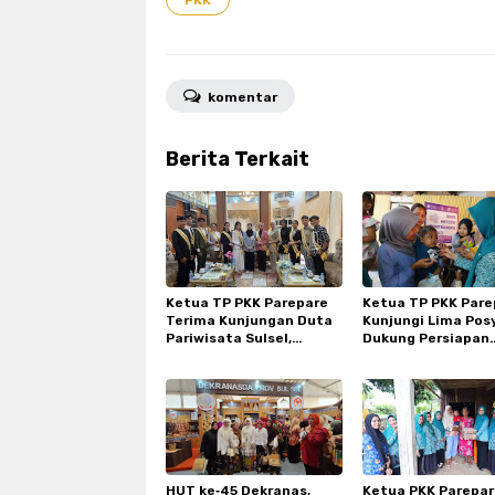
PKK
komentar
Berita Terkait
Ketua TP PKK Parepare
Ketua TP PKK Pare
Terima Kunjungan Duta
Kunjungi Lima Pos
Pariwisata Sulsel,
Dukung Persiapan
Dorong Sinergi Promosi
Lomba Tingkat Pro
Wisata
HUT ke‑45 Dekranas,
Ketua PKK Parepare