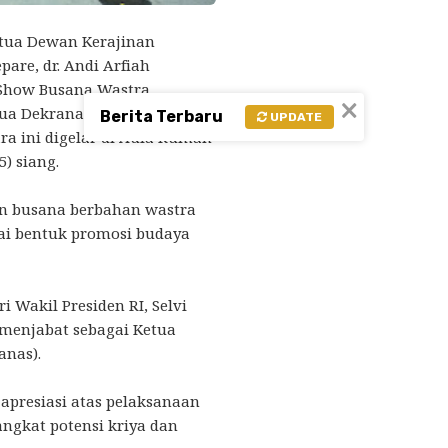
tua Dewan Kerajinan
are, dr. Andi Arfiah
 Show Busana Wastra
×
tua Dekranasda
Berita Terbaru
UPDATE
ra ini digelar di Aula Rumah
5) siang.
n busana berbahan wastra
ai bentuk promosi budaya
i Wakil Presiden RI, Selvi
menjabat sebagai Ketua
nas).
apresiasi atas pelaksanaan
ngkat potensi kriya dan