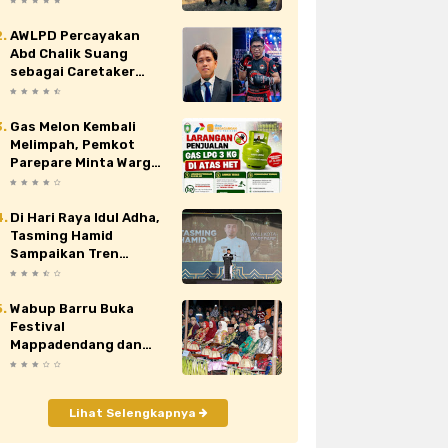
Nasional XII di Cibubur
AWLPD Percayakan
au
siaran pers
sidrap
sinjai
Abd Chalik Suang
sebagai Caretaker
orona
video
viral
wajo
Kickboxing Kota
Makassar
Gas Melon Kembali
Melimpah, Pemkot
Parepare Minta Warga
Laporkan Penjual
Nakal yang Jual di Atas
HET
Di Hari Raya Idul Adha,
Tasming Hamid
Sampaikan Tren
Positif Capaian
Pembangunan Kota
Parepare
Wabup Barru Buka
Festival
Mappadendang dan
Tari Sere Api, Dorong
Budaya Gattareng
Mendunia
Lihat Selengkapnya