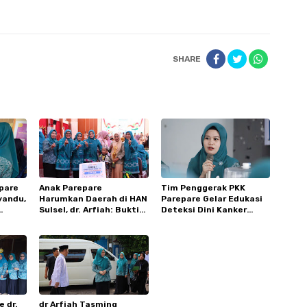
SHARE
pare
Anak Parepare
Tim Penggerak PKK
yandu,
Harumkan Daerah di HAN
Parepare Gelar Edukasi
Sulsel, dr. Arfiah: Bukti
Deteksi Dini Kanker
vinsi
Pembinaan Berhasil
Serviks dan Salurkan
Bantuan Stunting
 dr.
dr Arfiah Tasming