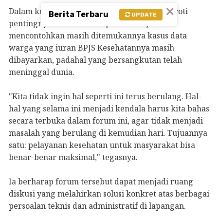
×
Dalam kesempatan itu, Tasming juga menyoroti
Berita Terbaru
UPDATE
pentingnya validitas data peserta BPJS. Ia
mencontohkan masih ditemukannya kasus data
warga yang iuran BPJS Kesehatannya masih
dibayarkan, padahal yang bersangkutan telah
meninggal dunia.
"Kita tidak ingin hal seperti ini terus berulang. Hal-
hal yang selama ini menjadi kendala harus kita bahas
secara terbuka dalam forum ini, agar tidak menjadi
masalah yang berulang di kemudian hari. Tujuannya
satu: pelayanan kesehatan untuk masyarakat bisa
benar-benar maksimal," tegasnya.
Ia berharap forum tersebut dapat menjadi ruang
diskusi yang melahirkan solusi konkret atas berbagai
persoalan teknis dan administratif di lapangan.