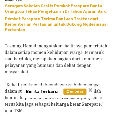
Seragam Sekolah Gratis Pemkot Parepare Bantu
Orangtua Tekan Pengeluaran Di Tahun Ajaran Baru
Pemkot Parepare Terima Bantuan Traktor dari
Kementerian Pertanian untuk Dukung Modernisasi
Pertanian
Tasming Hamid mengatakan, hadirnya pemerintah
dalam setiap momen kehidupan warga, termasuk
saat berduka, merupakan bagian dari komitmen
pelayanan yang humanis dan dekat dengan
masyarakat.
"Kehadiran kami di tengah warga bukan hanya
×
dalam suasana suka, tetapi juga duka. Ini adalah
Berita Terbaru
UPDATE
bentuk kepedulian dan kebersamaan yang harus
terus kita jaga sebagai keluarga besar Parepare,"
ujar TSM.