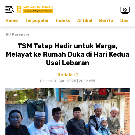
Home
Terpopuler
Indeks
Artikel
Berita
Daera
›
Parepare
TSM Tetap Hadir untuk Warga,
Melayat ke Rumah Duka di Hari Kedua
Usai Lebaran
Redaksi 1
Selasa, 01 April 2025 | 20.19 WIB