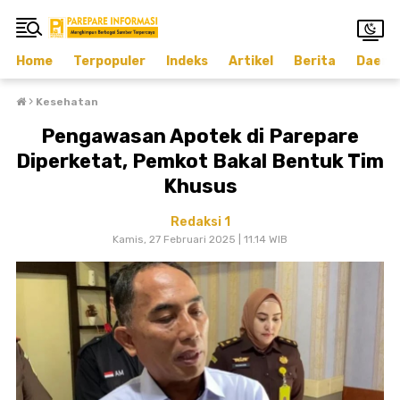
Home
Terpopuler
Indeks
Artikel
Berita
Daera
›
Kesehatan
Pengawasan Apotek di Parepare
Diperketat, Pemkot Bakal Bentuk Tim
Khusus
Redaksi 1
Kamis, 27 Februari 2025 | 11.14 WIB