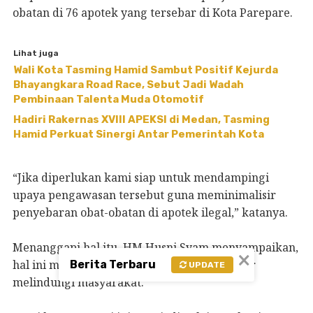
obatan di 76 apotek yang tersebar di Kota Parepare.
Lihat juga
Wali Kota Tasming Hamid Sambut Positif Kejurda
Bhayangkara Road Race, Sebut Jadi Wadah
Pembinaan Talenta Muda Otomotif
Hadiri Rakernas XVIII APEKSI di Medan, Tasming
Hamid Perkuat Sinergi Antar Pemerintah Kota
“Jika diperlukan kami siap untuk mendampingi
upaya pengawasan tersebut guna meminimalisir
penyebaran obat-obatan di apotek ilegal,” katanya.
Menanggapi hal itu, HM Husni Syam menyampaikan,
×
hal ini mencerminkan, jika pemerintah hadir
Berita Terbaru
UPDATE
melindungi masyarakat.