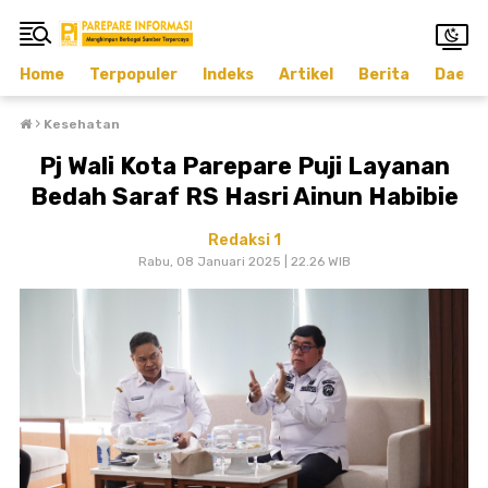
Home
Terpopuler
Indeks
Artikel
Berita
Daera
›
Kesehatan
Pj Wali Kota Parepare Puji Layanan
Bedah Saraf RS Hasri Ainun Habibie
Redaksi 1
Rabu, 08 Januari 2025 | 22.26 WIB