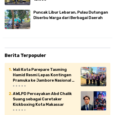
Puncak Libur Lebaran, Pulau Dutungan
Diserbu Warga dari Berbagai Daerah
Berita Terpopuler
Wali Kota Parepare Tasming
Hamid Resmi Lepas Kontingen
Pramuka ke Jambore Nasional XII
di Cibubur
AWLPD Percayakan Abd Chalik
Suang sebagai Caretaker
Kickboxing Kota Makassar