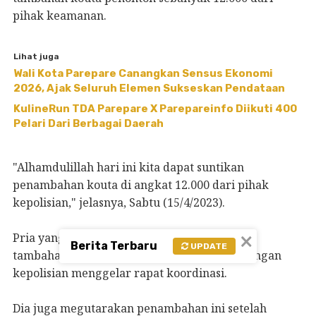
pihak keamanan.
Lihat juga
Wali Kota Parepare Canangkan Sensus Ekonomi
2026, Ajak Seluruh Elemen Sukseskan Pendataan
KulineRun TDA Parepare X Parepareinfo Diikuti 400
Pelari Dari Berbagai Daerah
"Alhamdulillah hari ini kita dapat suntikan
penambahan kouta di angkat 12.000 dari pihak
kepolisian," jelasnya, Sabtu (15/4/2023).
×
Pria yang akrab disapa Ulli itu menjelaskan
Berita Terbaru
UPDATE
tambahan kouta penonton setelah Panpel dengan
kepolisian menggelar rapat koordinasi.
Dia juga megutarakan penambahan ini setelah