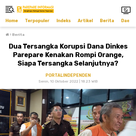
Home
Terpopuler
Indeks
Artikel
Berita
Daera
›
Berita
Dua Tersangka Korupsi Dana Dinkes
Parepare Kenakan Rompi Orange,
Siapa Tersangka Selanjutnya?
PORTALINDEPENDEN
Senin, 10 Oktober 2022 | 18.23 WIB