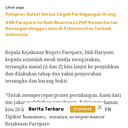
Lihat juga
Pemprov Sulsel Serius Cegah Perdagangan Orang
ASN Parepare ini Raih Beasiswa LPDP Kementerian
Keuangan Hingga Lulus di 3 Universitas Terbaik
Indonesia
Kepala Kejaksaan Negeri Parepare, Didi Haryono
kepada sejumlah awak media mengatakan,
tersangka inisial JA dan ZJ kita lanjut ke penyidikan
dan dilakukan tahap dua yakni penyerahan
tersangka dan barang bukti.
"Untuk mempercepat proses persidangan, kami dari
tim Jaksa melakukan penahanan. Kalau penahanan
×
Berita Terbaru
kita 20 hari. Segera mungkin kita limpah (ke PN
UPDATE
Tipikor Makassar)," katanya, di depan Kantor
Kejaksaan Parepare.