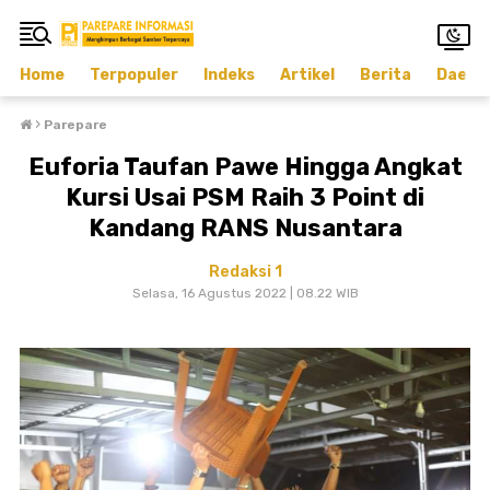
Home
Terpopuler
Indeks
Artikel
Berita
Daera
›
Parepare
Euforia Taufan Pawe Hingga Angkat
Kursi Usai PSM Raih 3 Point di
Kandang RANS Nusantara
Redaksi 1
Selasa, 16 Agustus 2022 | 08.22 WIB