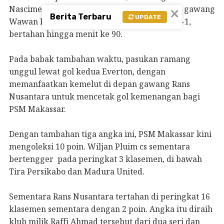
Nascimento pada menit 48, lewat sepakan ke gawang
×
Berita Terbaru
UPDATE
Wawan Hermawan, sehingga skor menjadi 1-1,
bertahan hingga menit ke 90.
Pada babak tambahan waktu, pasukan ramang
unggul lewat gol kedua Everton, dengan
memanfaatkan kemelut di depan gawang Rans
Nusantara untuk mencetak gol kemenangan bagi
PSM Makassar.
Dengan tambahan tiga angka ini, PSM Makassar kini
mengoleksi 10 poin. Wiljan Pluim cs sementara
bertengger pada peringkat 3 klasemen, di bawah
Tira Persikabo dan Madura United.
Sementara Rans Nusantara tertahan di peringkat 16
klasemen sementara dengan 2 poin. Angka itu diraih
klub milik Raffi Ahmad tersebut dari dua seri dan