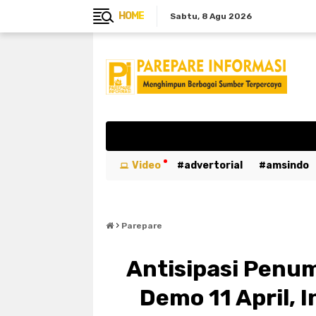
HOME
Sabtu
8 Agu 2026
Video
advertorial
amsindo
breaking news
btn
bulukumb
›
emergency
entertaiment
ev
Parepare
kabar duka
kebakaran
kemer
Antisipasi Penu
luwu utara
mahasiswa
maka
Demo 11 April, 
parepare
pariwisata
pemeri