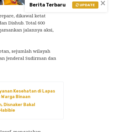
×
Berita Terbaru
UPDATE
repare, dikawal ketat
dan Dishub. Total 600
gamankan jalannya aksi,
etan, sejumlah wilayah
lan Jenderal Sudirman dan
yanan Kesehatan di Lapas
 Warga Binaan
, Disnaker Bakal
Habibie
 Yusuf, mengatakan,