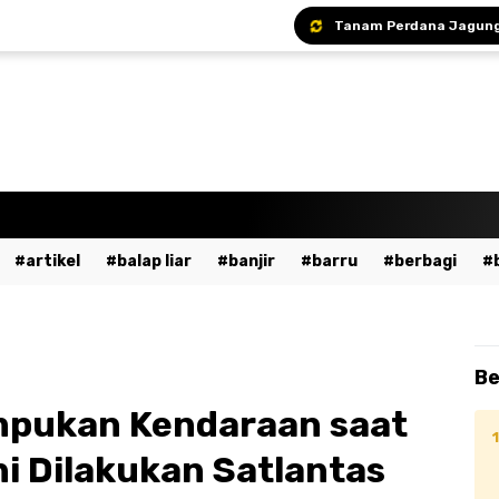
artikel
balap liar
banjir
barru
berbagi
a
bumn
cpns
daerah
demo
dewan pers
ent
fashion
gowa
hukum
imi
islami
ja
Be
dekaan
kesehatan
kpu
kriminal
lalu lintas
mpukan Kendaraan saat
ssar
mudik
musik
nasional
odgj
olahraga
Ini Dilakukan Satlantas
ntahan
pendidikan
peristiwa
pinrang
pkk