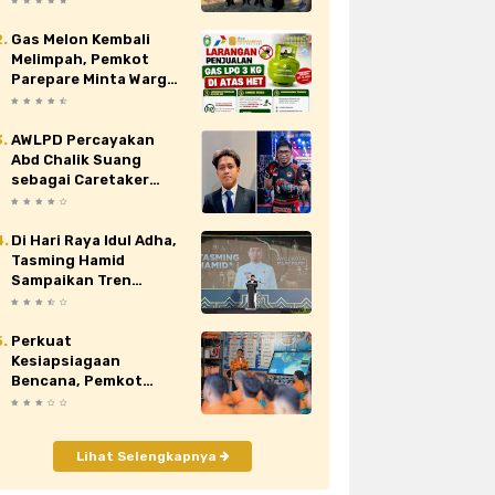
Nasional XII di Cibubur
Gas Melon Kembali
au
siaran pers
sidrap
sinjai
Melimpah, Pemkot
Parepare Minta Warga
orona
video
viral
wajo
Laporkan Penjual
Nakal yang Jual di Atas
HET
AWLPD Percayakan
Abd Chalik Suang
sebagai Caretaker
Kickboxing Kota
Makassar
Di Hari Raya Idul Adha,
Tasming Hamid
Sampaikan Tren
Positif Capaian
Pembangunan Kota
Parepare
Perkuat
Kesiapsiagaan
Bencana, Pemkot
Parepare Tingkatkan
Kapasitas dan
Kemampuan Manajerial
Lihat Selengkapnya
TRC BPBD