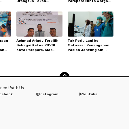
Orangtua Tekan
Parepare Minta Warga
kan
Pengeluaran Di Tahun
Laporkan Penjual Nakal
Ajaran Baru
yang Jual di Atas HET
gaan
Achmad Ariady Terpilih
Tak Perlu Lagi ke
Sebagai Ketua PBVSI
Makassar, Penanganan
kan
Kota Parepare, Siap
Pasien Jantung Kini
Genjot Prestasi Bola Voli
Lebih Cepat dan
rial
Terjangkau di RSUD Andi
Makkasau
nect With Us
cebook
Instagram
YouTube