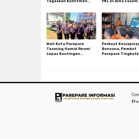
Tegaskan Komitmen
PKL Di Area Fasum
Parepare Lindungi Lahan
Sumpang Ditertib
Pertanian
Wali Kota Parepare
Perkuat Kesiapsia
Tasming Hamid Resmi
Bencana, Pemkot
Lepas Kontingen
Parepare Tingkat
Pramuka ke Jambore
Kapasitas dan
Nasional XII di Cibubur
Kemampuan Manaje
TRC BPBD
Con
Fa