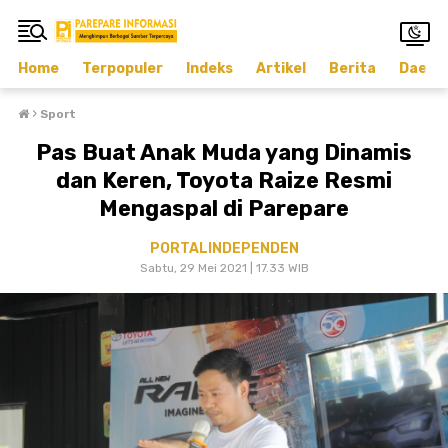
Home
Terpopuler
Indeks
Artikel
Berita
Daera
›
Sport
Pas Buat Anak Muda yang Dinamis
dan Keren, Toyota Raize Resmi
Mengaspal di Parepare
PORTALINDEPENDEN
Sabtu, 29 Mei 2021 | 17.33 WIB