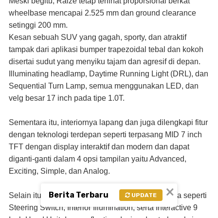
Meski begitu, Raize tetap terlihat proporsional berkat
wheelbase mencapai 2.525 mm dan ground clearance
setinggi 200 mm.
Kesan sebuah SUV yang gagah, sporty, dan atraktif
tampak dari aplikasi bumper trapezoidal tebal dan kokoh
disertai sudut yang menyiku tajam dan agresif di depan.
Illuminating headlamp, Daytime Running Light (DRL), dan
Sequential Turn Lamp, semua menggunakan LED, dan
velg besar 17 inch pada tipe 1.0T.
Sementara itu, interiornya lapang dan juga dilengkapi fitur
dengan teknologi terdepan seperti terpasang MID 7 inch
TFT dengan display interaktif dan modern dan dapat
diganti-ganti dalam 4 opsi tampilan yaitu Advanced,
Exciting, Simple, dan Analog.
×
Berita Terbaru
Selain itu terdapat juga advanced features lainnya seperti
UPDATE
Steering Switch, Interior Illumination, serta Interactive 9