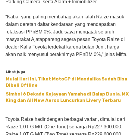
Parking Camera, serta Alarm + Immobilizer.
“Kabar yang paling membahagiakan ialah Raize masuk
dalam deretan daftar kendaraan yang mendapatkan
relaksasi PPnBM 0%. Jadi, saya mengajak seluruh
masyarakat Ajatappareng segera pesan Toyota Raize di
dealer Kalla Toyota terdekat karena bulan Juni, harga
akan naik menyusul berakhirnya PPnBM 0%,” jelas Mifta.
Lihat juga
Mulai Hari Ini, Tiket MotoGP di Mandalika Sudah Bisa
Dibeli Offline
Simbol 6 Dekade Kejayaan Yamaha di Balap Dunia, MX
King dan All New Aerox Luncurkan Livery Terbaru
Toyota Raize hadir dengan berbagai varian, dimulai dari
Raize 1.0T G M/T (One Tone) seharga Rp227.300.000,
Raize 1.0T G M/T (Two Tone) seharga Rp229.600.000,