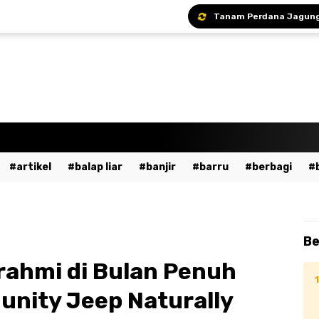
artikel
balap liar
banjir
barru
berbagi
a
bumn
cpns
daerah
demo
dewan pers
ent
fashion
gowa
hukum
imi
islami
ja
Be
dekaan
kesehatan
kpu
kriminal
lalu lintas
rahmi di Bulan Penuh
ssar
mudik
musik
nasional
odgj
olahraga
nity Jeep Naturally
ntahan
pendidikan
peristiwa
pinrang
pkk