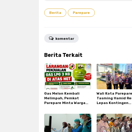
Berita
Parepare
komentar
Berita Terkait
Gas Melon Kembali
Wali Kota Parepar
Melimpah, Pemkot
Tasming Hamid Re
Parepare Minta Warga
Lepas Kontingen
Laporkan Penjual Nakal
Pramuka ke Jambo
yang Jual di Atas HET
Nasional XII di Cib