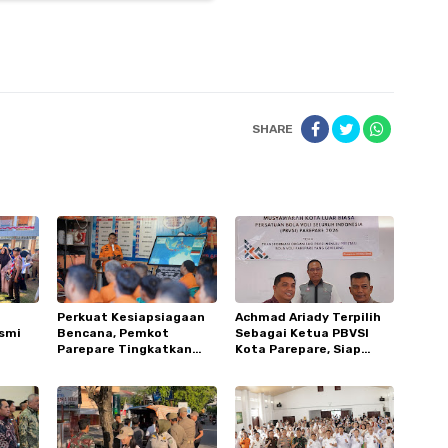
SHARE
e
Perkuat Kesiapsiagaan
Achmad Ariady Terpilih
smi
Bencana, Pemkot
Sebagai Ketua PBVSI
Parepare Tingkatkan
Kota Parepare, Siap
re
Kapasitas dan
Genjot Prestasi Bola Voli
ubur
Kemampuan Manajerial
TRC BPBD