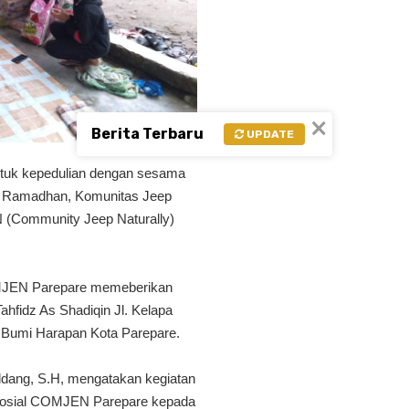
×
Berita Terbaru
UPDATE
k kepedulian dengan sesama
n Ramadhan, Komunitas Jeep
 (Community Jeep Naturally)
OMJEN Parepare memeberikan
hfidz As Shadiqin Jl. Kelapa
 Bumi Harapan Kota Parepare.
dang, S.H, mengatakan kegiatan
a sosial COMJEN Parepare kepada