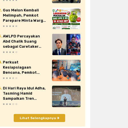
Nasional XII di Cibubur
Gas Melon Kembali
au
siaran pers
sidrap
sinjai
Melimpah, Pemkot
Parepare Minta Warga
orona
video
viral
wajo
Laporkan Penjual
Nakal yang Jual di Atas
HET
AWLPD Percayakan
Abd Chalik Suang
sebagai Caretaker
Kickboxing Kota
Makassar
Perkuat
Kesiapsiagaan
Bencana, Pemkot
Parepare Tingkatkan
Kapasitas dan
Kemampuan Manajerial
Di Hari Raya Idul Adha,
TRC BPBD
Tasming Hamid
Sampaikan Tren
Positif Capaian
Pembangunan Kota
Parepare
Lihat Selengkapnya