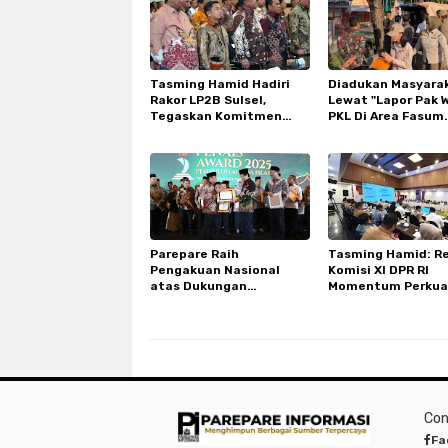
Tasming Hamid Hadiri
Diadukan Masyara
Rakor LP2B Sulsel,
Lewat "Lapor Pak W
Tegaskan Komitmen
PKL Di Area Fasum
Parepare Lindungi Lahan
Sumpang Ditertib
Pertanian
Parepare Raih
Tasming Hamid: R
Pengakuan Nasional
Komisi XI DPR RI
atas Dukungan
Momentum Perkua
Penguatan Penyuluh
Pemerataan Ekon
Agama Islam
Sulawesi Selatan
Con
Fa