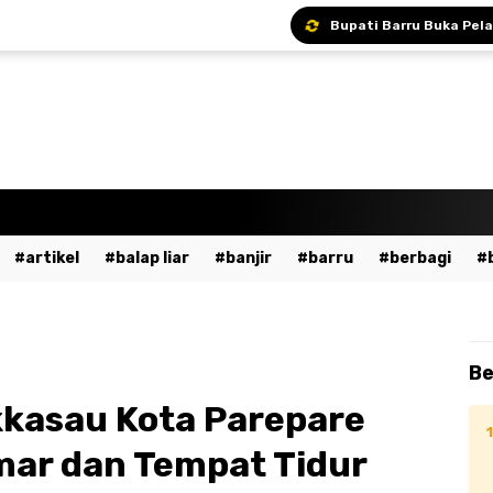
Bupati Andi Ina Ajak A
Bupati Barru Hadiri S
Sekda Barru Pimpin R
artikel
balap liar
banjir
barru
berbagi
a
bumn
cpns
daerah
demo
dewan pers
ent
fashion
gowa
hukum
imi
islami
ja
Be
dekaan
kesehatan
kpu
kriminal
lalu lintas
kasau Kota Parepare
ssar
mudik
musik
nasional
odgj
olahraga
ar dan Tempat Tidur
ntahan
pendidikan
peristiwa
pinrang
pkk