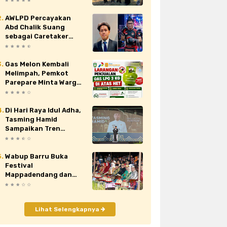
Nasional XII di Cibubur
AWLPD Percayakan
au
siaran pers
sidrap
sinjai
Abd Chalik Suang
sebagai Caretaker
orona
video
viral
wajo
Kickboxing Kota
Makassar
Gas Melon Kembali
Melimpah, Pemkot
Parepare Minta Warga
Laporkan Penjual
Nakal yang Jual di Atas
HET
Di Hari Raya Idul Adha,
Tasming Hamid
Sampaikan Tren
Positif Capaian
Pembangunan Kota
Parepare
Wabup Barru Buka
Festival
Mappadendang dan
Tari Sere Api, Dorong
Budaya Gattareng
Mendunia
Lihat Selengkapnya