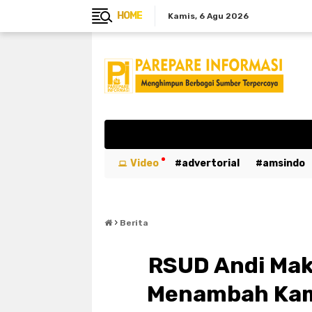
HOME
Kamis
6 Agu 2026
Video
advertorial
amsindo
breaking news
btn
bulukumb
›
emergency
entertaiment
ev
Berita
kabar duka
kebakaran
kemer
RSUD Andi Mak
luwu utara
mahasiswa
maka
Menambah Kam
parepare
pariwisata
pemeri