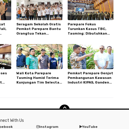
kat
Seragam Sekolah Gratis
Parepare Fokus
ali,
Pemkot Parepare Bantu
Turunkan Kasus TBC,
Orangtua Tekan
Tasming: Dibutuhkan
kan
Pengeluaran Di Tahun
Kerja Sama Semua Pihak
Ajaran Baru
eses
Wali Kota Parepare
Pemkot Parepare Genjot
Tasming Hamid Terima
Pembangunan Kawasan
t
Kunjungan Tim Selecta,
Industri KIPAS, Gandeng
omi
Tindak Lanjuti Rencana
PT KIMA dan PT KBI
Pengembangan Kebun
Raya Jompie
nect With Us
cebook
Instagram
YouTube