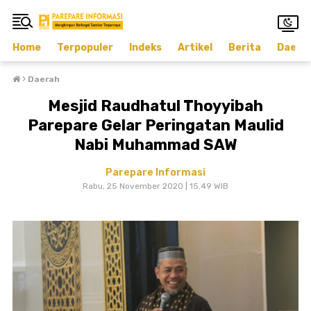
Home
Terpopuler
Indeks
Artikel
Berita
Daera
›
Daerah
Mesjid Raudhatul Thoyyibah
Parepare Gelar Peringatan Maulid
Nabi Muhammad SAW
Parepare Informasi
Rabu, 25 November 2020 | 15.49 WIB